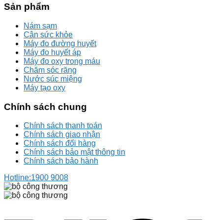
Sản phẩm
Nám sạm
Cân sức khỏe
Máy đo đường huyết
Máy đo huyết áp
Máy đo oxy trong máu
Chăm sóc răng
Nước súc miệng
Máy tạo oxy
Chính sách chung
Chính sách thanh toán
Chính sách giao nhận
Chính sách đổi hàng
Chính sách bảo mật thông tin
Chính sách bảo hành
Hotline:
1900 9008