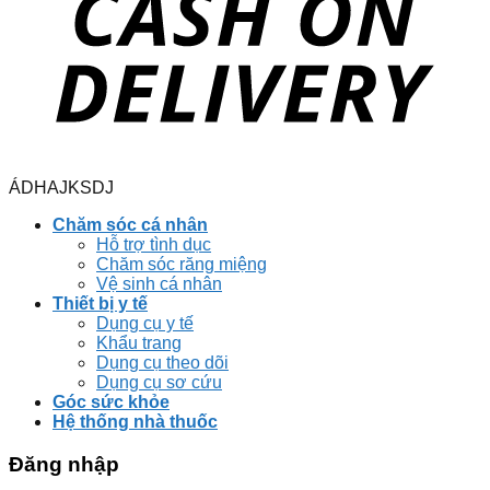
ÁDHAJKSDJ
Chăm sóc cá nhân
Hỗ trợ tình dục
Chăm sóc răng miệng
Vệ sinh cá nhân
Thiết bị y tế
Dụng cụ y tế
Khẩu trang
Dụng cụ theo dõi
Dụng cụ sơ cứu
Góc sức khỏe
Hệ thống nhà thuốc
Đăng nhập