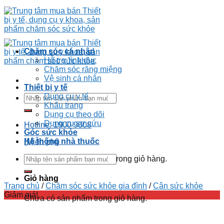
Chăm sóc cá nhân
Hỗ trợ tình dục
Chăm sóc răng miệng
Vệ sinh cá nhân
Thiết bị y tế
Dụng cụ y tế
Khẩu trang
Dụng cụ theo dõi
Dụng cụ sơ cứu
Hotline: 1900 9008
Góc sức khỏe
Hệ thống nhà thuốc
(Miễn phí)
Chưa có sản phẩm trong giỏ hàng.
Giỏ hàng
Trang chủ
/
Chăm sóc sức khỏe gia đình
/
Cân sức khỏe
Giảm giá!
Chưa có sản phẩm trong giỏ hàng.