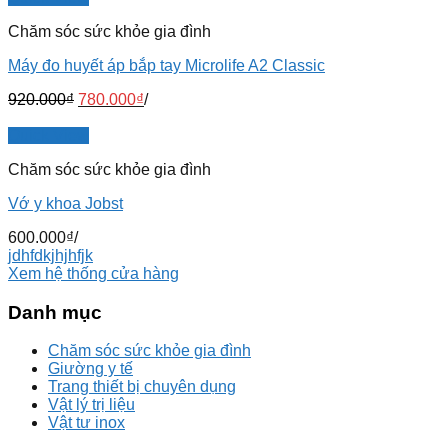
Chăm sóc sức khỏe gia đình
Máy đo huyết áp bắp tay Microlife A2 Classic
920.000
₫
780.000
₫
/
Quick View
Chăm sóc sức khỏe gia đình
Vớ y khoa Jobst
600.000
₫
/
jdhfdkjhjhfjk
Xem hệ thống cửa hàng
Danh mục
Chăm sóc sức khỏe gia đình
Giường y tế
Trang thiết bị chuyên dụng
Vật lý trị liệu
Vật tư inox