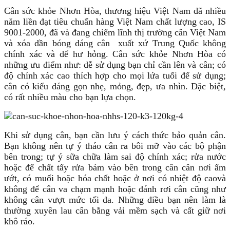
Cân sức khỏe Nhơn Hòa, thương hiệu Việt Nam đã nhiều
năm liền đạt tiêu chuẩn hàng Việt Nam chất lượng cao, IS
9001-2000, đã và đang chiếm lĩnh thị trường cân Việt Nam
và xóa dần bóng dáng cân xuất xứ Trung Quốc không
chính xác và dể hư hỏng. Cân sức khỏe Nhơn Hòa có
những ưu điểm như: dễ sử dụng bạn chỉ cần lên và cân; có
độ chính xác cao thích hợp cho mọi lứa tuổi để sử dụng;
cân có kiểu dáng gọn nhẹ, mỏng, đẹp, ưa nhìn. Đặc biệt,
có rất nhiều màu cho bạn lựa chọn.
Khi sử dụng cân, bạn cần lưu ý cách thức bảo quản cân.
Bạn không nên tự ý tháo cân ra bôi mỡ vào các bộ phận
bên trong; tự ý sữa chữa làm sai độ chính xác; rửa nước
hoặc để chất tẩy rửa bám vào bên trong cân cân nơi ẩm
ướt, có muối hoặc hóa chất hoặc ở nơi có nhiệt độ caovà
không để cân va chạm mạnh hoặc đánh rơi cân cũng như
không cân vượt mức tối đa. Những điều bạn nên làm là
thường xuyên lau cân bằng vải mềm sạch và cất giữ nơi
khô ráo.