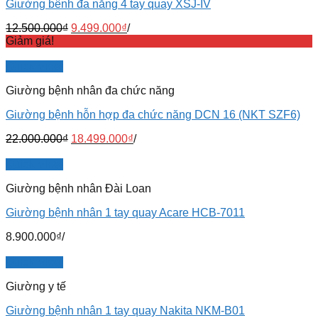
Giường bênh đa năng 4 tay quay XSJ-IV
12.500.000
₫
9.499.000
₫
/
Giảm giá!
Quick View
Giường bệnh nhân đa chức năng
Giường bệnh hỗn hợp đa chức năng DCN 16 (NKT SZF6)
22.000.000
₫
18.499.000
₫
/
Quick View
Giường bệnh nhân Đài Loan
Giường bệnh nhân 1 tay quay Acare HCB-7011
8.900.000
₫
/
Quick View
Giường y tế
Giường bệnh nhân 1 tay quay Nakita NKM-B01