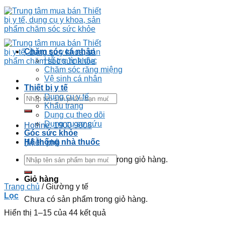
Chăm sóc cá nhân
Hỗ trợ tình dục
Chăm sóc răng miệng
Vệ sinh cá nhân
Thiết bị y tế
Dụng cụ y tế
Khẩu trang
Dụng cụ theo dõi
Dụng cụ sơ cứu
Hotline: 1900 9008
Góc sức khỏe
Hệ thống nhà thuốc
(Miễn phí)
Chưa có sản phẩm trong giỏ hàng.
Giỏ hàng
Trang chủ
/
Giường y tế
Lọc
Chưa có sản phẩm trong giỏ hàng.
Hiển thị 1–15 của 44 kết quả