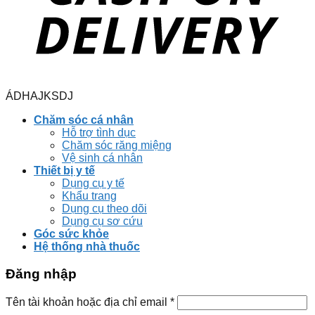
ÁDHAJKSDJ
Chăm sóc cá nhân
Hỗ trợ tình dục
Chăm sóc răng miệng
Vệ sinh cá nhân
Thiết bị y tế
Dụng cụ y tế
Khẩu trang
Dụng cụ theo dõi
Dụng cụ sơ cứu
Góc sức khỏe
Hệ thống nhà thuốc
Đăng nhập
Tên tài khoản hoặc địa chỉ email
*