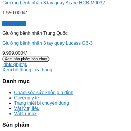
Giường bệnh nhân 3 tay quay Acare HCB-M0032
1.550.000
₫
/
Quick View
Giường bệnh nhân Trung Quốc
Giường bệnh nhân 3 tay quay Lucass GB-3
9.999.000
₫
/
Xem sản phẩm bán chạy
jdhfdkjhjhfjk
Xem hệ thống cửa hàng
Danh mục
Chăm sóc sức khỏe gia đình
Giường y tế
Trang thiết bị chuyên dụng
Vật lý trị liệu
Vật tư inox
Sản phẩm