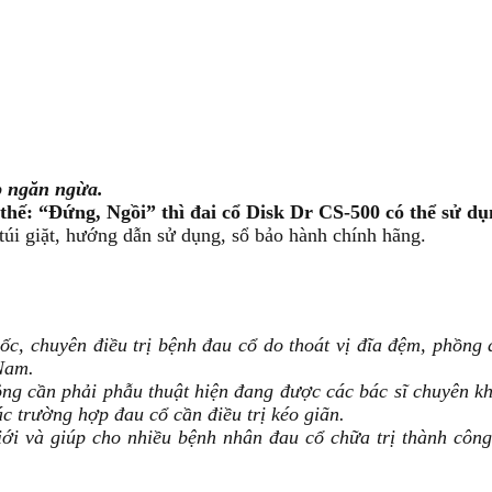
p ngăn ngừa.
thế: “Đứng, Ngồi” thì đai cổ Disk Dr CS-500 có thể sử d
úi giặt, hướng dẫn sử dụng, sổ bảo hành chính hãng.
 chuyên điều trị bệnh đau cổ do thoát vị đĩa đệm, phồng đ
 Nam.
ông cần phải phẫu thuật hiện đang được các bác sĩ chuyên k
 trường hợp đau cổ cần điều trị kéo giãn.
iới và giúp cho nhiều bệnh nhân đau cổ chữa trị thành côn