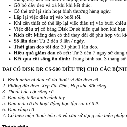
Gỡ bỏ dây đeo và xả khí khi kết thúc.
Có thể trở lại sinh hoạt bình thường hàng ngày.
Lặp lại việc điều trị vào buổi tối.
Khi cần thiết có thể lặp lại việc điều trị vào buổi chi
Việc điều trị cổ bằng Disk Dr sẽ hiệu quả hơn khi bạn 
Kích cỡ:
Miếng dán có thể thay đổi để phù hợp với kí
Số lần đeo:
Từ 2 đến 3 lần / ngày.
Thời gian đeo tối đa:
30 phút 1 lần đeo.
Hiệu quả giảm đau rõ rệt:
Từ 3 đến 7 ngày sử dụng đ
Kết quả cột sống ổn định:
Trung bình sau 3 tháng sử 
ĐAI CỔ DISK DR CS-500 ĐIỀU TRỊ CHO CÁC BỆN
1. Bệnh nhân bị đau cổ do thoát vị đĩa đệm cổ.
2. Phồng đĩa đệm. Xẹp đĩa đệm, Hẹp khe đốt sống.
3. Thoái hóa cột sống cổ.
4. Đau dây thần kinh cánh tay.
5. Đau mỏi cổ do hoạt động học tập sai tư thế.
6. Đau vùng cổ
7. Có biểu hiện thoái hóa cổ và cần sử dụng các biện pháp