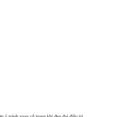
 ý tránh xoay cổ trong khi đeo đai điều trị.