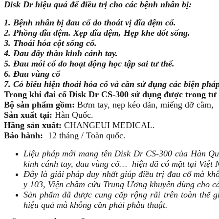
Disk Dr hiệu quả để điều trị cho các bệnh nhân bị:
1. Bệnh nhân bị đau cổ do thoát vị đĩa đệm cổ.
2. Phồng đĩa đệm. Xẹp đĩa đệm, Hẹp khe đốt sống.
3. Thoái hóa cột sống cổ.
4. Đau dây thần kinh cánh tay.
5. Đau mỏi cổ do hoạt động học tập sai tư thế.
6. Đau vùng cổ
7. Có biểu hiện thoái hóa cổ và cần sử dụng các biện phá
Trong khi đai cổ Disk Dr CS-300 sử dụng được trong tư 
Bộ sản phẩm gồm:
Bơm tay, nẹp kéo dãn, miếng đỡ cằm, t
Sản xuất tại:
Hàn Quốc.
Hãng sản xuất:
CHANGEUI MEDICAL.
Bảo hành:
12 tháng / Toàn quốc.
Liệu pháp mới mang tên Disk Dr CS-300 của Hàn Quốc,
kinh cánh tay, đau vùng cổ… hiện đã có mặt tại Việt
Đây là giải pháp duy nhất giúp điều trị đau cổ mà kh
y 103, Viện châm cứu Trung Ương khuyên dùng cho các
Sản phẩm đã được cung cấp rộng rãi trên toàn thế g
hiệu quả mà không cần phải phẫu thuật.