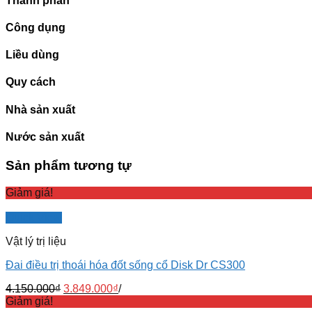
Thành phần
Công dụng
Liều dùng
Quy cách
Nhà sản xuất
Nước sản xuất
Sản phẩm tương tự
Giảm giá!
Quick View
Vật lý trị liệu
Đai điều trị thoái hóa đốt sống cổ Disk Dr CS300
4.150.000
₫
3.849.000
₫
/
Giảm giá!