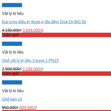
Quick View
Vật lý trị liệu
Đai lưng điều trị thoát vị đĩa đệm Disk Dr WG 50
4.150.000
₫
3.849.000
₫
/
Giảm giá!
Quick View
Vật lý trị liệu
Ghế vật lý trị liệu 3 trong 1 PN23
2.500.000
₫
2.199.000
₫
/
Giảm giá!
Quick View
Vật lý trị liệu
Ghế kéo cổ
850.000
₫
699.000
₫
/