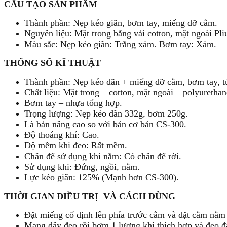
CẤU TẠO SẢN PHẨM
Thành phần: Nẹp kéo giãn, bơm tay, miếng đỡ cẳm.
Nguyên liệu: Mặt trong bằng vải cotton, mặt ngoài Pl
Màu sắc: Nẹp kéo giãn: Trắng xám. Bơm tay: Xám.
THỐNG SỐ KĨ THUẬT
Thành phần: Nẹp kéo dãn + miếng đỡ cằm, bơm tay, tú
Chất liệu: Mặt trong – cotton, mặt ngoài – polyurethan
Bơm tay – nhựa tổng hợp.
Trọng lượng: Nẹp kéo dãn 332g, bơm 250g.
Là bản nâng cao so với bản cơ bản CS-300.
Độ thoáng khí: Cao.
Độ mềm khi đeo: Rất mềm.
Chân đế sử dụng khi nằm: Có chân đế rời.
Sử dụng khi: Đứng, ngồi, nằm.
Lực kéo giãn: 125% (Mạnh hơn CS-300).
THỜI GIAN ĐIỀU TRỊ VÀ CÁCH DÙNG
Đặt miếng cố định lên phía trước cằm và đặt cằm nằm
Mang dây đeo rồi bơm 1 lượng khí thích hợp và đeo đai 