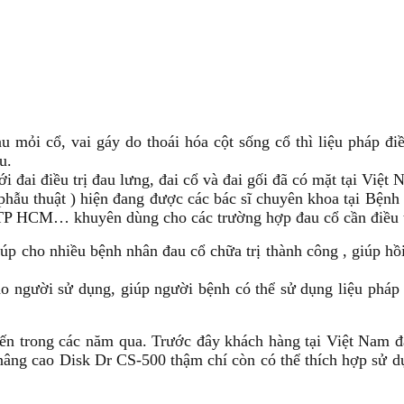
 mỏi cổ, vai gáy do thoái hóa cột sống cổ thì liệu pháp điề
u.
i đai điều trị đau lưng, đai cổ và đai gối đã có mặt tại Việt
u phẫu thuật ) hiện đang được các bác sĩ chuyên khoa tại Bệ
h TP HCM… khuyên dùng cho các trường hợp đau cổ cần điều t
iúp cho nhiều bệnh nhân đau cổ chữa trị thành công , giúp h
ho người sử dụng, giúp người bệnh có thể sử dụng liệu pháp 
iến trong các năm qua. Trước đây khách hàng tại Việt Nam đ
nâng cao Disk Dr CS-500 thậm chí còn có thể thích hợp sử d