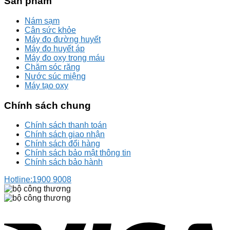
Sản phẩm
Nám sạm
Cân sức khỏe
Máy đo đường huyết
Máy đo huyết áp
Máy đo oxy trong máu
Chăm sóc răng
Nước súc miệng
Máy tạo oxy
Chính sách chung
Chính sách thanh toán
Chính sách giao nhận
Chính sách đổi hàng
Chính sách bảo mật thông tin
Chính sách bảo hành
Hotline:
1900 9008