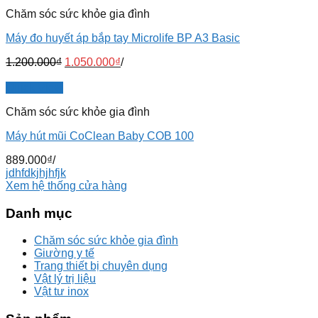
Chăm sóc sức khỏe gia đình
Máy đo huyết áp bắp tay Microlife BP A3 Basic
1.200.000
₫
1.050.000
₫
/
Quick View
Chăm sóc sức khỏe gia đình
Máy hút mũi CoClean Baby COB 100
889.000
₫
/
jdhfdkjhjhfjk
Xem hệ thống cửa hàng
Danh mục
Chăm sóc sức khỏe gia đình
Giường y tế
Trang thiết bị chuyên dụng
Vật lý trị liệu
Vật tư inox