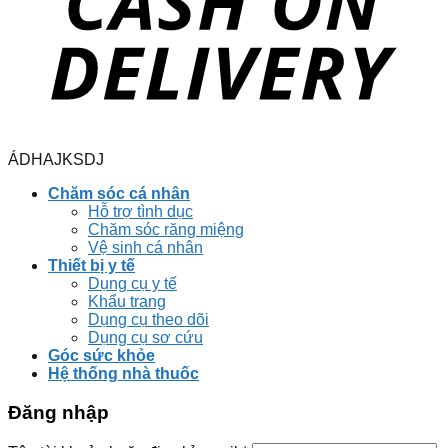
ÁDHAJKSDJ
Chăm sóc cá nhân
Hỗ trợ tình dục
Chăm sóc răng miệng
Vệ sinh cá nhân
Thiết bị y tế
Dụng cụ y tế
Khẩu trang
Dụng cụ theo dõi
Dụng cụ sơ cứu
Góc sức khỏe
Hệ thống nhà thuốc
Đăng nhập