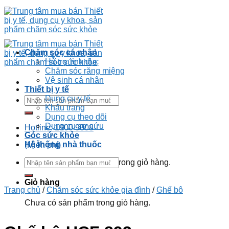
Skip
to
content
Chăm sóc cá nhân
Hỗ trợ tình dục
Chăm sóc răng miệng
Vệ sinh cá nhân
Thiết bị y tế
Dụng cụ y tế
Tìm
Khẩu trang
kiếm:
Dụng cụ theo dõi
Dụng cụ sơ cứu
Hotline: 1900 9008
Góc sức khỏe
Hệ thống nhà thuốc
(Miễn phí)
Tìm
Chưa có sản phẩm trong giỏ hàng.
kiếm:
Giỏ hàng
Trang chủ
/
Chăm sóc sức khỏe gia đình
/
Ghế bô
Chưa có sản phẩm trong giỏ hàng.