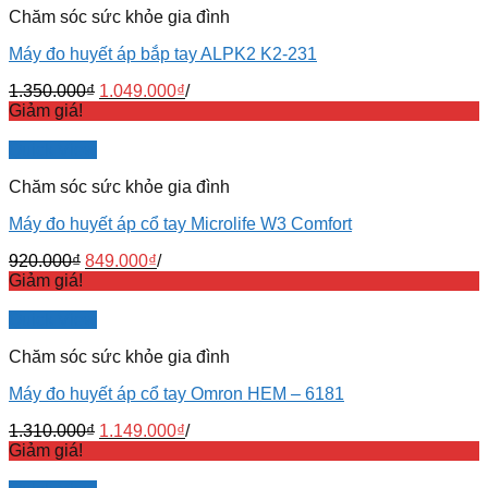
Chăm sóc sức khỏe gia đình
Máy đo huyết áp bắp tay ALPK2 K2-231
1.350.000
₫
1.049.000
₫
/
Giảm giá!
Quick View
Chăm sóc sức khỏe gia đình
Máy đo huyết áp cổ tay Microlife W3 Comfort
920.000
₫
849.000
₫
/
Giảm giá!
Quick View
Chăm sóc sức khỏe gia đình
Máy đo huyết áp cổ tay Omron HEM – 6181
1.310.000
₫
1.149.000
₫
/
Giảm giá!