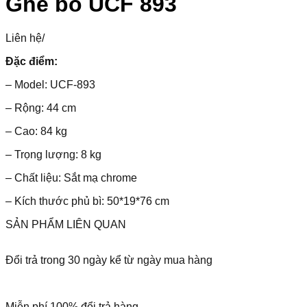
Ghế bô UCF 893
Liên hệ
/
Đặc điểm:
– Model: UCF-893
– Rộng: 44 cm
– Cao: 84 kg
– Trọng lượng: 8 kg
– Chất liệu: Sắt mạ chrome
– Kích thước phủ bì: 50*19*76 cm
SẢN PHẨM LIÊN QUAN
Đổi trả trong 30 ngày kể từ ngày mua hàng
Miễn phí 100% đổi trả hàng