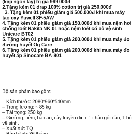
(kẹp ngón tay) trị giá
999.000đ
2.Tặng kèm 01 drap 100% cotton trị giá
250.000đ
3. Tặng kèm 01 phiếu giảm giá 500.000đ khi mua máy
tạo oxy Yuwell 8F-5AW
4. Tặng kèm 01 phiếu giảm giá
150.000đ
khi mua nệm hơi
chống loét Nakita NK 01 hoặc nệm loét có bô vệ sinh
Unicare BT02
5. Tặng kèm 01 phiếu giảm giá
200.000đ
khi mua máy đo
đường huyết Og Care
6. Tặng kèm 01 phiếu giảm giá
200.000đ
khi mua máy đo
huyết áp Sinocare BA-801
Bộ sản phẩm bao gồm:
– Kích thước: 2080*960*540mm
– Trọng lượng: ~ 85 kg
– Tải trọng: 250 kg
– Giường, nệm, bàn ăn, cây truyền dịch, 1 chậu gội đầu, 1 bô
vệ sinh.
– Xuất Xứ: TQ
– Bảo hành: 36 tháng