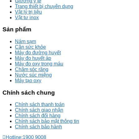
Giường y tế
Trang thiết bị chuyên dụng
Vật lý trị liệu
Vật tư inox
Sản phẩm
Nám sạm
Cân sức khỏe
Máy đo đường huyết
Máy đo huyết áp
Máy đo oxy trong máu
Chăm sóc răng
Nước súc miệng
Máy tạo oxy
Chính sách chung
Chính sách thanh toán
Chính sách giao nhận
Chính sách đổi hàng
Chính sách bảo mật thông tin
Chính sách bảo hành
Hotline:
1900 9008