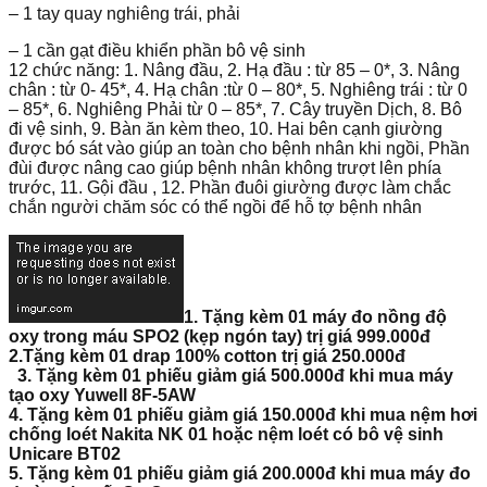
– 1 tay quay nghiêng trái, phải
– 1 cần gạt điều khiển phần bô vệ sinh
12 chức năng: 1. Nâng đầu, 2. Hạ đầu : từ 85 – 0*, 3. Nâng
chân : từ 0- 45*, 4. Hạ chân :từ 0 – 80*, 5. Nghiêng trái : từ 0
– 85*, 6. Nghiêng Phải từ 0 – 85*, 7. Cây truyền Dịch, 8. Bô
đi vệ sinh, 9. Bàn ăn kèm theo, 10. Hai bên cạnh giường
được bó sát vào giúp an toàn cho bệnh nhân khi ngồi, Phần
đùi được nâng cao giúp bệnh nhân không trượt lên phía
trước, 11. Gội đầu , 12. Phần đuôi giường được làm chắc
chắn người chăm sóc có thể ngồi để hỗ tợ bệnh nhân
1. Tặng kèm 01 máy đo nồng độ
oxy trong máu SPO2 (kẹp ngón tay) trị giá
999.000đ
2.Tặng kèm 01 drap 100% cotton trị giá
250.000đ
3. Tặng kèm 01 phiếu giảm giá 500.000đ khi mua máy
tạo oxy Yuwell 8F-5AW
4. Tặng kèm 01 phiếu giảm giá
150.000đ
khi mua nệm hơi
chống loét Nakita NK 01 hoặc nệm loét có bô vệ sinh
Unicare BT02
5. Tặng kèm 01 phiếu giảm giá
200.000đ
khi mua máy đo