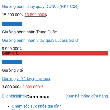
Giường bệnh 5 tay quay DCN05 (NKT-C04)
15.200.000
₫
13.899.000
₫
/
Quick View
Giường bệnh nhân Trung Quốc
Giường bệnh nhân 3 tay quay Lucass GB-3
9.999.000
₫
/
Giảm giá!
Quick View
Giường y tế
Giường y tế 1 tay quay inox
3.800.000
₫
2.899.000
₫
/
jdhfdkjhjhfjk
Danh mục
Xem hệ thống cửa hàng
Chăm sóc sức khỏe gia đình