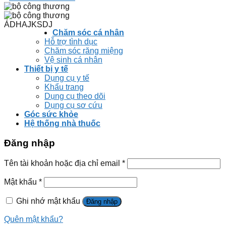
ÁDHAJKSDJ
Chăm sóc cá nhân
Hỗ trợ tình dục
Chăm sóc răng miệng
Vệ sinh cá nhân
Thiết bị y tế
Dụng cụ y tế
Khẩu trang
Dụng cụ theo dõi
Dụng cụ sơ cứu
Góc sức khỏe
Hệ thống nhà thuốc
Đăng nhập
Tên tài khoản hoặc địa chỉ email
*
Mật khẩu
*
Ghi nhớ mật khẩu
Đăng nhập
Quên mật khẩu?