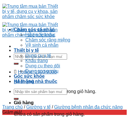
Chăm sóc cá nhân
Hỗ trợ tình dục
Chăm sóc răng miệng
Vệ sinh cá nhân
Thiết bị y tế
Dụng cụ y tế
Khẩu trang
Dụng cụ theo dõi
Dụng cụ sơ cứu
Hotline: 1900 9008
Góc sức khỏe
Hệ thống nhà thuốc
(Miễn phí)
Chưa có sản phẩm trong giỏ hàng.
Giỏ hàng
Trang chủ
/
Giường y tế
/
Giường bệnh nhân đa chức năng
Giảm giá!
Chưa có sản phẩm trong giỏ hàng.