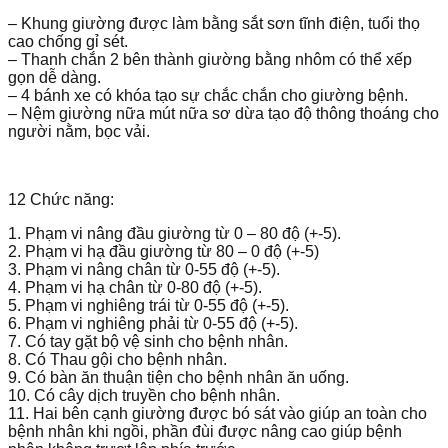
– Khung giường được làm bằng sắt sơn tĩnh điện, tuổi thọ
cao chống gỉ sét.
– Thanh chắn 2 bên thành giường bằng nhôm có thể xếp
gọn dễ dàng.
– 4 bánh xe có khóa tạo sự chắc chắn cho giường bệnh.
– Nệm giường nữa mút nữa sơ dừa tạo độ thông thoáng cho
người nằm, bọc vải.
12 Chức năng:
1. Phạm vi nâng đầu giường từ 0 – 80 độ (+-5).
2. Phạm vi hạ đầu giường từ 80 – 0 độ (+-5)
3. Phạm vi nâng chân từ 0-55 độ (+-5).
4. Phạm vi hạ chân từ 0-80 độ (+-5).
5. Phạm vi nghiêng trái từ 0-55 độ (+-5).
6. Phạm vi nghiêng phải từ 0-55 độ (+-5).
7. Có tay gặt bộ vệ sinh cho bệnh nhân.
8. Có Thau gội cho bệnh nhân.
9. Có bàn ăn thuận tiện cho bệnh nhân ăn uống.
10. Có cây dịch truyền cho bệnh nhân.
11. Hai bên cạnh giường được bó sát vào giúp an toàn cho
bệnh nhân khi ngồi, phần đùi được nâng cao giúp bệnh