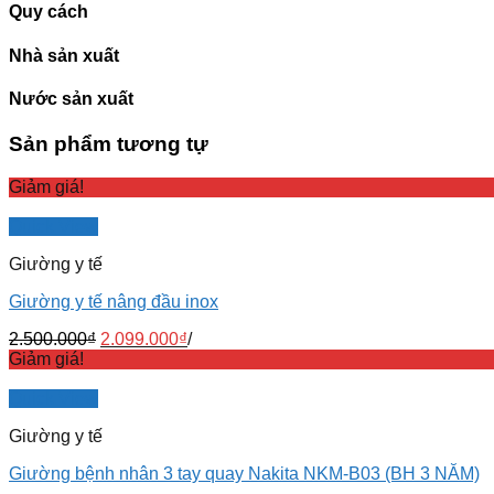
Quy cách
Nhà sản xuất
Nước sản xuất
Sản phẩm tương tự
Giảm giá!
Quick View
Giường y tế
Giường y tế nâng đầu inox
2.500.000
₫
2.099.000
₫
/
Giảm giá!
Quick View
Giường y tế
Giường bệnh nhân 3 tay quay Nakita NKM-B03 (BH 3 NĂM)