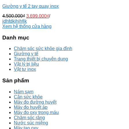
Giường y tế 2 tay quay inox
4.500.000
₫
3.699.000
₫
/
jdhfdkjhjhfjk
Xem hệ thống cửa hàng
Danh mục
Chăm sóc sức khỏe gia đình
Giường y tế
Trang thiết bị chuyên dụng
Vật lý trị liệu
Vật tư inox
Sản phẩm
Nám sạm
Cân sức khỏe
Máy đo đường huyết
Máy đo huyết áp
Máy đo oxy trong máu
Chăm sóc răng
Nước súc miệng
Máy tạo oxy