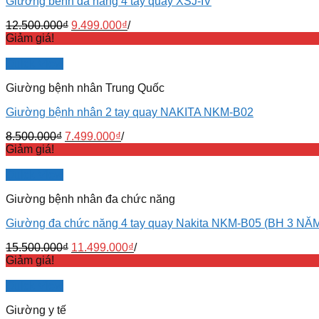
Giường bênh đa năng 4 tay quay XSJ-IV
12.500.000
₫
9.499.000
₫
/
Giảm giá!
Quick View
Giường bệnh nhân Trung Quốc
Giường bệnh nhân 2 tay quay NAKITA NKM-B02
8.500.000
₫
7.499.000
₫
/
Giảm giá!
Quick View
Giường bệnh nhân đa chức năng
Giường đa chức năng 4 tay quay Nakita NKM-B05 (BH 3 NĂ
15.500.000
₫
11.499.000
₫
/
Giảm giá!
Quick View
Giường y tế