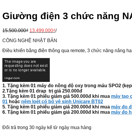
Giường điện 3 chức năng N
15.500.000
₫
13.499.000
₫
/
CÔNG NGHỆ NHẬT BẢN
Điều khiển bằng điện thông qua remote, 3 chức năng nâng hạ
1. Tặng kèm 01 máy đo nồng độ oxy trong máu SPO2 (kẹp n
2.Tặng kèm 01 drap trị giá
250.000đ
3. Tặng kèm 01 phiếu giảm giá 500.000đ khi mua
máy tạo 
01
hoặc
nệm loét có bô vệ sinh Unicare BT02
5. Tặng kèm 01 phiếu giảm giá
200.000đ
khi mua
máy đo đ
6. Tặng kèm 01 phiếu giảm giá
200.000đ
khi mua
máy đo h
Đổi trả trong 30 ngày kể từ ngày mua hàng