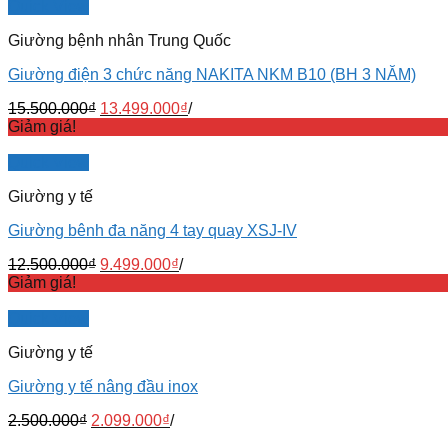
Quick View
Giường bệnh nhân Trung Quốc
Giường điện 3 chức năng NAKITA NKM B10 (BH 3 NĂM)
15.500.000
₫
13.499.000
₫
/
Giảm giá!
Quick View
Giường y tế
Giường bênh đa năng 4 tay quay XSJ-IV
12.500.000
₫
9.499.000
₫
/
Giảm giá!
Quick View
Giường y tế
Giường y tế nâng đầu inox
2.500.000
₫
2.099.000
₫
/