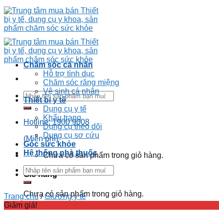
Chăm sóc cá nhân
Hỗ trợ tình dục
Chăm sóc răng miệng
Vệ sinh cá nhân
Thiết bị y tế
Dụng cụ y tế
Khẩu trang
Hotline: 1900 9008
Dụng cụ theo dõi
Dụng cụ sơ cứu
(Miễn phí)
Góc sức khỏe
Hệ thống nhà thuốc
Chưa có sản phẩm trong giỏ hàng.
Giỏ hàng
Chưa có sản phẩm trong giỏ hàng.
Trang chủ
/
Giường y tế
Giảm giá!