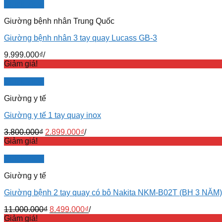
Quick View
Giường bệnh nhân Trung Quốc
Giường bệnh nhân 3 tay quay Lucass GB-3
9.999.000
₫
/
Giảm giá!
Quick View
Giường y tế
Giường y tế 1 tay quay inox
3.800.000
₫
2.899.000
₫
/
Giảm giá!
Quick View
Giường y tế
Giường bệnh 2 tay quay có bô Nakita NKM-B02T (BH 3 NĂM)
11.000.000
₫
8.499.000
₫
/
Giảm giá!