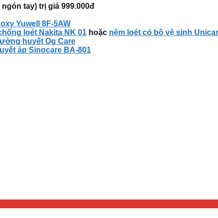
gón tay) trị giá
999.000đ
 oxy Yuwell 8F-5AW
chống loét Nakita NK 01
hoặc
nệm loét có bô vệ sinh Unica
ường huyết Og Care
uyết áp Sinocare BA-801