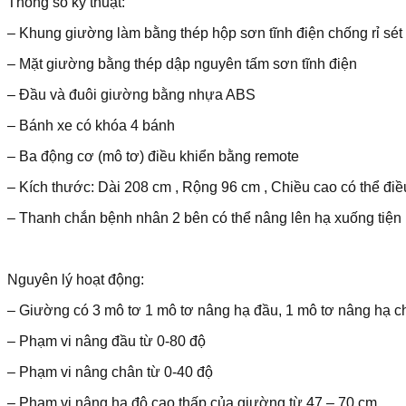
Thông số kỹ thuật:
– Khung giường làm bằng thép hộp sơn tĩnh điện chống rỉ sé
– Mặt giường bằng thép dập nguyên tấm sơn tĩnh điện
– Đầu và đuôi giường bằng nhựa ABS
– Bánh xe có khóa 4 bánh
– Ba động cơ (mô tơ) điều khiển bằng remote
– Kích thước: Dài 208 cm , Rộng 96 cm , Chiều cao có thể đi
– Thanh chắn bệnh nhân 2 bên có thể nâng lên hạ xuống tiện 
Nguyên lý hoạt động:
– Giường có 3 mô tơ 1 mô tơ nâng hạ đầu, 1 mô tơ nâng hạ ch
– Phạm vi nâng đầu từ 0-80 độ
– Phạm vi nâng chân từ 0-40 độ
– Phạm vi nâng hạ độ cao thấp của giường từ 47 – 70 cm