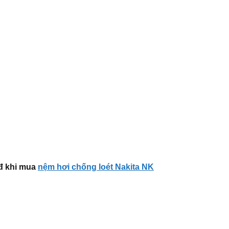
đ
khi mua
nệm hơi chống loét Nakita NK