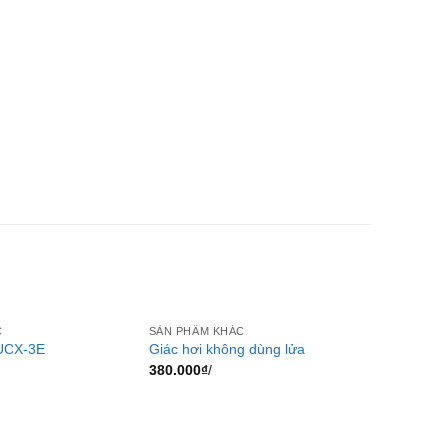
C
SẢN PHẨM KHÁC
UCX-3E
Giác hơi không dùng lửa
380.000
₫
/