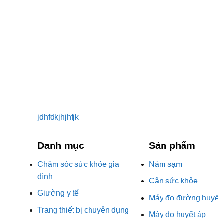
jdhfdkjhjhfjk
Danh mục
Sản phẩm
Chăm sóc sức khỏe gia
Nám sạm
đình
Cân sức khỏe
Giường y tế
Máy đo đường huyế
Trang thiết bị chuyên dụng
Máy đo huyết áp