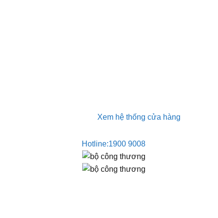
SẢN PHẨ
Khung tậ
750.000
Xem hệ thống cửa hàng
Hotline:
1900 9008