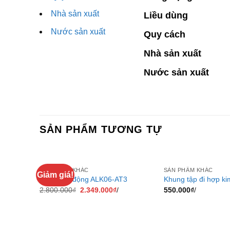
Nhà sản xuất
Liều dùng
Nước sản xuất
Quy cách
Nhà sản xuất
Nước sản xuất
SẢN PHẨM TƯƠNG TỰ
SẢN PHẨM KHÁC
SẢN PHẨM KHÁC
Giảm giá!
Bàn ăn di động ALK06-AT3
Khung tập đi hợp ki
2.800.000
₫
2.349.000
₫
/
550.000
₫
/