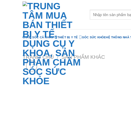
CHĂM SÓC CÁ NHÂN
THIẾT BỊ Y TẾ
GÓC SỨC KHỎE
HỆ THỐNG NHÀ
TRANG CHỦ
/
SẢN PHẨM KHÁC