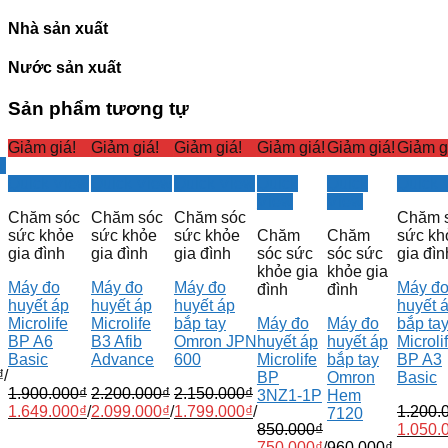
Nhà sản xuất
Nước sản xuất
Sản phẩm tương tự
Giảm giá!
Giảm giá!
Giảm giá!
Giảm giá!
Giảm giá!
Giảm g
w
Quick View
Quick View
Quick View
Quick
Quick
Quick 
View
View
Chăm sóc
Chăm sóc
Chăm sóc
Chăm 
sức khỏe
sức khỏe
sức khỏe
Chăm
Chăm
sức kh
gia đình
gia đình
gia đình
sóc sức
sóc sức
gia đìn
khỏe gia
khỏe gia
Máy đo
Máy đo
Máy đo
Máy đ
đình
đình
huyết áp
huyết áp
huyết áp
huyết 
Microlife
Microlife
bắp tay
Máy đo
Máy đo
bắp ta
BP A6
B3 Afib
Omron JPN
huyết áp
huyết áp
Microli
Basic
Advance
600
Microlife
bắp tay
BP A3
₫
/
BP
Omron
Basic
1.900.000
₫
2.200.000
₫
2.150.000
₫
3NZ1-1P
Hem
1.649.000
₫
/
2.099.000
₫
/
1.799.000
₫
/
1.200.
7120
850.000
₫
1.050.
750.000
₫
/
960.000
₫