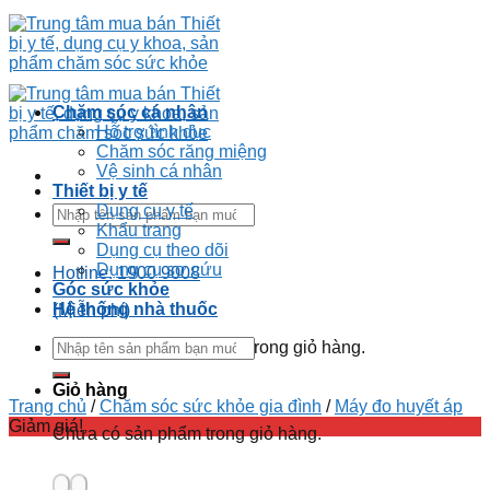
Chăm sóc cá nhân
Hỗ trợ tình dục
Chăm sóc răng miệng
Vệ sinh cá nhân
Thiết bị y tế
Dụng cụ y tế
Khẩu trang
Dụng cụ theo dõi
Dụng cụ sơ cứu
Hotline: 1900 9008
Góc sức khỏe
Hệ thống nhà thuốc
(Miễn phí)
Chưa có sản phẩm trong giỏ hàng.
Giỏ hàng
Trang chủ
/
Chăm sóc sức khỏe gia đình
/
Máy đo huyết áp
Giảm giá!
Chưa có sản phẩm trong giỏ hàng.