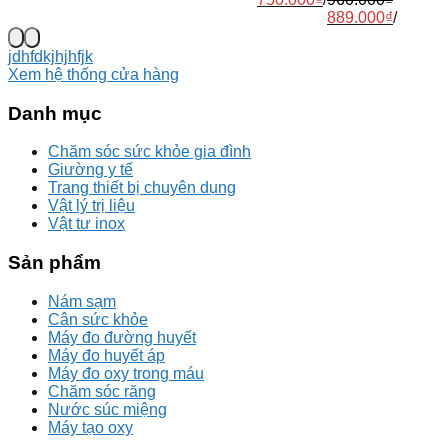
889.000
₫
/
jdhfdkjhjhfjk
Xem hệ thống cửa hàng
Danh mục
Chăm sóc sức khỏe gia đình
Giường y tế
Trang thiết bị chuyên dụng
Vật lý trị liệu
Vật tư inox
Sản phẩm
Nám sạm
Cân sức khỏe
Máy đo đường huyết
Máy đo huyết áp
Máy đo oxy trong máu
Chăm sóc răng
Nước súc miệng
Máy tạo oxy