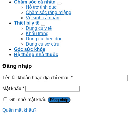
Chăm sóc cá nhân
Hỗ trợ tình dục
Chăm sóc răng miệng
Vệ sinh cá nhân
Thiết bị y tế
Dụng cụ y tế
Khẩu trang
Dụng cụ theo dõi
Dụng cụ sơ cứu
Góc sức khỏe
Hệ thống nhà thuốc
Đăng nhập
Tên tài khoản hoặc địa chỉ email
*
Mật khẩu
*
Ghi nhớ mật khẩu
Đăng nhập
Quên mật khẩu?