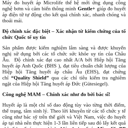
Máy đo huyết áp Microlife thế hệ mới ứng dụng công
nghệ bơm và cảm biến thông minh
Gentle+
giúp đo huyết
áp điện tử tự động cho kết quả chính xác, nhanh chóng và
thoải mái.
Độ chính xác đặc biệt – Xác nhận từ kiểm chứng của tổ
chức Quốc tế uy tín
Sản phẩm được kiểm nghiệm lâm sàng và được khuyến
nghị sử dụng bởi các tổ chức sức khỏe uy tín của Châu
Âu. Độ chính xác đạt cao nhất A/A bởi Hiêp hội Tăng
huyết áp Anh Quốc (BHS ), đạt tiêu chuẩn chất lượng của
Hiệp hội Tăng huyết áp châu Âu (EHS), đạt chứng
chỉ
“Quality Shield”
qua các chỉ tiêu kiểm tra nghiêm
ngặt của Hiệp hội Tăng huyết áp Đức (Gütesiegel).
Công nghệ MAM – Chính xác như đo bởi bác sĩ!
Huyết áp là một chỉ số dao động tùy vào từng thời điểm,
thể trạng, tâm sinh lý. Theo lời khuyên từ các tổ chức y tế
cũng như bác sỹ trên thế giới và Việt Nam, việc đo huyết
áp tại nhà nên thực hiện 1-3 lần liên tiếp sau đó lấy kết quả