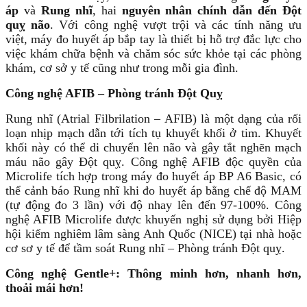
áp
và
Rung nhĩ
, hai
nguyên nhân chính dẫn đến Đột
quỵ não
. Với công nghệ vượt trội và các tính năng ưu
việt, máy đo huyết áp bắp tay là thiết bị hỗ trợ đắc lực cho
việc khám chữa bệnh và chăm sóc sức khỏe tại các phòng
khám, cơ sở y tế cũng như trong mỗi gia đình.
Công nghệ AFIB – Phòng tránh Đột Quỵ
Rung nhĩ (Atrial Filbrilation – AFIB) là một dạng của rối
loạn nhịp mạch dẫn tới tích tụ khuyết khối ở tim. Khuyết
khối này có thể di chuyển lên não và gây tắt nghẽn mạch
máu não gây Đột quỵ. Công nghệ AFIB độc quyền của
Microlife tích hợp trong máy đo huyết áp BP A6 Basic, có
thể cảnh báo Rung nhĩ khi đo huyết áp bằng chế độ MAM
(tự động đo 3 lần) với độ nhay lên đến 97-100%. Công
nghệ AFIB Microlife được khuyến nghị sử dụng bởi Hiệp
hội kiểm nghiêm lâm sàng Anh Quốc (NICE) tại nhà hoặc
cơ sơ y tế để tầm soát Rung nhĩ – Phòng tránh Đột quỵ.
Công nghệ Gentle+: Thông minh hơn, nhanh hơn,
thoải mái hơn!