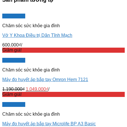
Quick View
Chăm sóc sức khỏe gia đình
Vớ Y Khoa Điều trị Dãn Tĩnh Mạch
600.000
₫
/
Giảm giá!
Quick View
Chăm sóc sức khỏe gia đình
Máy đo huyết áp bắp tay Omron Hem 7121
1.190.000
₫
1.049.000
₫
/
Giảm giá!
Quick View
Chăm sóc sức khỏe gia đình
Máy đo huyết áp bắp tay Microlife BP A3 Basic