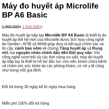
Máy đo huyết áp Microlife
BP A6 Basic
1.900.000
₫
1.649.000
₫
/
Máy đo huyết áp bắp tay
Microlife BP A6 Basic
là thiết bị đo
huyết áp thế hệ mới của Microlife được tích hợp công nghệ
đo Gentle+, AFIB và MAM giúp đưa ra kết quả chính xác và
tin cậy,
cảnh báo sớm
về chứng
Tăng huyết áp
và
Rung
nhĩ
, hai
nguyên nhân chính dẫn đến Đột quỵ não
. Với
công nghệ vượt trội và các tính năng ưu việt, máy đo huyết
áp bắp tay là thiết bị hỗ trợ đắc lực cho việc khám chữa bệnh
và chăm sóc sức khỏe tại các phòng khám, cơ sở y tế cũng
như trong mỗi gia đình.
Đổi trả trong 30 ngày kể từ ngày mua hàng
Miễn phí 100% đổi trả hàng