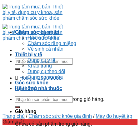
Chăm sóc cá nhân
Hỗ trợ tình dục
Chăm sóc răng miệng
Vệ sinh cá nhân
Thiết bị y tế
Dụng cụ y tế
Khẩu trang
Dụng cụ theo dõi
Dụng cụ sơ cứu
Hotline: 1900 9008
Góc sức khỏe
Hệ thống nhà thuốc
(Miễn phí)
Chưa có sản phẩm trong giỏ hàng.
Giỏ hàng
Trang chủ
/
Chăm sóc sức khỏe gia đình
/
Máy đo huyết áp
Giảm giá!
Chưa có sản phẩm trong giỏ hàng.