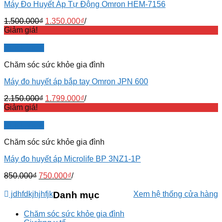
Máy Đo Huyết Áp Tự Động Omron HEM-7156
1.500.000
₫
1.350.000
₫
/
Giảm giá!
Quick View
Chăm sóc sức khỏe gia đình
Máy đo huyết áp bắp tay Omron JPN 600
2.150.000
₫
1.799.000
₫
/
Giảm giá!
Quick View
Chăm sóc sức khỏe gia đình
Máy đo huyết áp Microlife BP 3NZ1-1P
850.000
₫
750.000
₫
/
jdhfdkjhjhfjk
Danh mục
Xem hệ thống cửa hàng
Chăm sóc sức khỏe gia đình