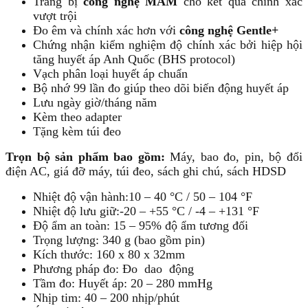
Trang bị
công nghệ MAM
cho kết quả chính xác
vượt trội
Đo êm và chính xác hơn với
công nghệ Gentle+
Chứng nhận kiểm nghiệm độ chính xác bởi hiệp hội
tăng huyết áp Anh Quốc (BHS protocol)
Vạch phân loại huyết áp chuẩn
Bộ nhớ 99 lần đo giúp theo dõi biến động huyết áp
Lưu ngày giờ/tháng năm
Kèm theo adapter
Tặng kèm túi đeo
Trọn bộ sản phẩm bao gồm:
Máy, bao đo, pin, bộ đổi
điện AC, giá đỡ máy, túi đeo, sách ghi chú, sách HDSD
Nhiệt độ vận hành:10 – 40 °C / 50 – 104 °F
Nhiệt độ lưu giữ:-20 – +55 °C / -4 – +131 °F
Độ ẩm an toàn: 15 – 95% độ ẩm tương đối
Trọng lượng: 340 g (bao gồm pin)
Kích thước: 160 x 80 x 32mm
Phương pháp đo: Đo dao động
Tầm đo: Huyết áp: 20 – 280 mmHg
Nhịp tim: 40 – 200 nhịp/phút