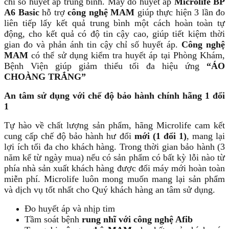
chỉ số huyết áp trung bình. Máy đo huyết áp
Microlife BP
A6 Basic
hỗ trợ
công nghệ MAM
giúp thực hiện 3 lần đo
liên tiếp lấy kết quả trung bình một cách hoàn toàn tự
động, cho kết quả có độ tin cậy cao, giúp tiết kiệm thời
gian đo và phản ánh tin cậy chỉ số huyết áp.
Công nghệ
MAM
có thể sử dụng kiểm tra huyết áp tại Phòng Khám,
Bệnh Viện giúp giảm thiểu tối đa hiệu ứng
“ÁO
CHOÀNG TRẮNG”
An tâm sử dụng với chế độ bảo hành chính hãng 1 đổi
1
Tự hào về chất lượng sản phẩm, hãng Microlife cam kết
cung cấp chế độ bảo hành hư đổi
mới (1 đổi 1)
, mang lại
lợi ích tối đa cho khách hàng. Trong thời gian bảo hành (3
năm kể từ ngày mua) nếu có sản phẩm có bất kỳ lỗi nào từ
phía nhà sản xuất khách hàng được đổi máy mới hoàn toàn
miễn phí. Microlife luôn mong muốn mang lại sản phẩm
và dịch vụ tốt nhất cho Quý khách hàng an tâm sử dụng.
Đo huyết áp và nhịp tim
Tầm soát bệnh
rung nhĩ với công nghệ Afib