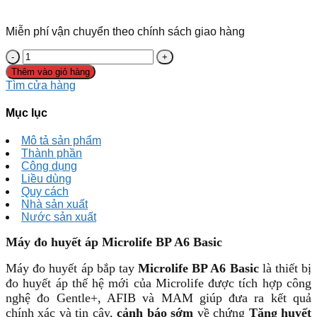
Miễn phí vận chuyển theo chính sách giao hàng
Thêm vào giỏ hàng
Tìm cửa hàng
Mục lục
Mô tả sản phẩm
Thành phần
Công dụng
Liều dùng
Quy cách
Nhà sản xuất
Nước sản xuất
Máy đo huyết áp Microlife BP A6 Basic
Máy đo huyết áp bắp tay
Microlife BP A6 Basic
là thiết bị
đo huyết áp thế hệ mới của Microlife được tích hợp công
nghệ đo Gentle+, AFIB và MAM giúp đưa ra kết quả
chính xác và tin cậy,
cảnh báo sớm
về chứng
Tăng huyết