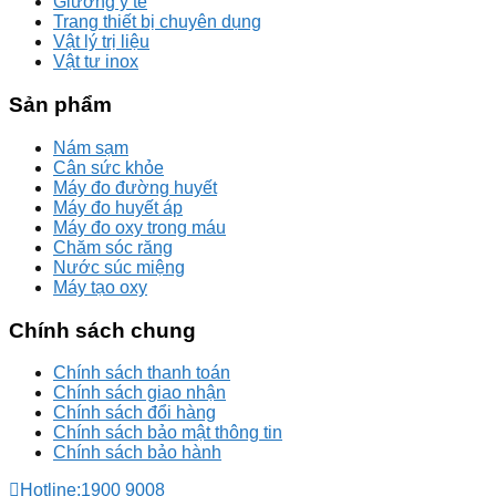
Giường y tế
Trang thiết bị chuyên dụng
Vật lý trị liệu
Vật tư inox
Sản phẩm
Nám sạm
Cân sức khỏe
Máy đo đường huyết
Máy đo huyết áp
Máy đo oxy trong máu
Chăm sóc răng
Nước súc miệng
Máy tạo oxy
Chính sách chung
Chính sách thanh toán
Chính sách giao nhận
Chính sách đổi hàng
Chính sách bảo mật thông tin
Chính sách bảo hành
Hotline:
1900 9008