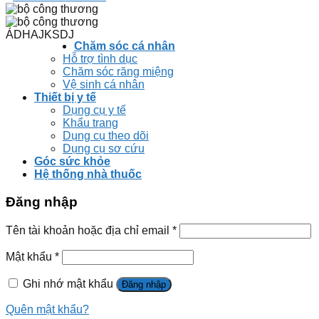
ÁDHAJKSDJ
Chăm sóc cá nhân
Hỗ trợ tình dục
Chăm sóc răng miệng
Vệ sinh cá nhân
Thiết bị y tế
Dụng cụ y tế
Khẩu trang
Dụng cụ theo dõi
Dụng cụ sơ cứu
Góc sức khỏe
Hệ thống nhà thuốc
Đăng nhập
Tên tài khoản hoặc địa chỉ email
*
Mật khẩu
*
Ghi nhớ mật khẩu
Đăng nhập
Quên mật khẩu?