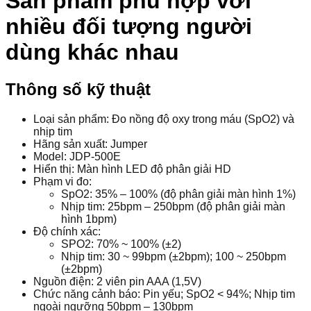
Sản phẩm phù hợp với
nhiều đối tượng người
dùng khác nhau
Thông số kỹ thuật
Loại sản phẩm: Đo nồng độ oxy trong máu (SpO2) và
nhịp tim
Hãng sản xuất: Jumper
Model: JDP-500E
Hiển thị: Màn hình LED độ phân giải HD
Phạm vi đo:
SpO2: 35% – 100% (độ phân giải màn hình 1%)
Nhịp tim: 25bpm – 250bpm (độ phân giải màn
hình 1bpm)
Độ chính xác:
SPO2: 70% ~ 100% (±2)
Nhịp tim: 30 ~ 99bpm (±2bpm); 100 ~ 250bpm
(±2bpm)
Nguồn điện: 2 viên pin AAA (1,5V)
Chức năng cảnh báo: Pin yếu; SpO2 < 94%; Nhịp tim
ngoài ngưỡng 50bpm – 130bpm