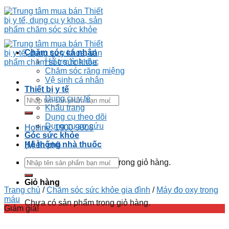
Skip
to
content
Chăm sóc cá nhân
Hỗ trợ tình dục
Chăm sóc răng miệng
Vệ sinh cá nhân
Thiết bị y tế
Dụng cụ y tế
Tìm
Khẩu trang
kiếm:
Dụng cụ theo dõi
Dụng cụ sơ cứu
Hotline: 1900 9008
Góc sức khỏe
Hệ thống nhà thuốc
(Miễn phí)
Tìm
Chưa có sản phẩm trong giỏ hàng.
kiếm:
Giỏ hàng
Trang chủ
/
Chăm sóc sức khỏe gia đình
/
Máy đo oxy trong
máu
Chưa có sản phẩm trong giỏ hàng.
Giảm giá!