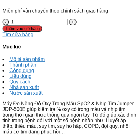
Miễn phí vận chuyển theo chính sách giao hàng
Máy
Đo
Thêm vào giỏ hàng
Nồng
Tìm cửa hàng
Độ
Oxy
Mục lục
Trong
Máu
Mô tả sản phẩm
SpO2
Thành phần
&
Công dụng
Nhịp
Liều dùng
Tim
Quy cách
Jumper
Nhà sản xuất
JDP-
Nước sản xuất
500E
số
Máy Đo Nồng Độ Oxy Trong Máu SpO2 & Nhịp Tim Jumper
lượng
JDP-500E giúp kiểm tra % oxy có trong máu và nhịp tim
trong thời gian thực thông qua ngón tay. Từ đó giúp xác định
tình trạng bệnh đối với một số bệnh nhân như: Huyết áp
thấp, thiếu máu, suy tim, suy hô hấp, COPD, đột quỵ, nhồi
máu cơ tim đang phục hồi…