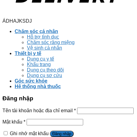
ÁDHAJKSDJ
Chăm sóc cá nhân
Hỗ trợ tình dục
Chăm sóc răng miệng
Vệ sinh cá nhân
Thiết bị y tế
Dụng cụ y tế
Khẩu trang
Dụng cụ theo dõi
Dụng cụ sơ cứu
Góc sức khỏe
Hệ thống nhà thuốc
Đăng nhập
Tên tài khoản hoặc địa chỉ email
*
Mật khẩu
*
Ghi nhớ mật khẩu
Đăng nhập