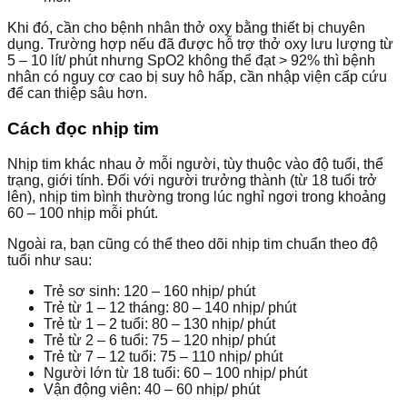
Khi đó, cần cho bệnh nhân thở oxy bằng thiết bị chuyên
dụng. Trường hợp nếu đã được hỗ trợ thở oxy lưu lượng từ
5 – 10 lít/ phút nhưng SpO2 không thể đạt > 92% thì bệnh
nhân có nguy cơ cao bị suy hô hấp, cần nhập viện cấp cứu
để can thiệp sâu hơn.
Cách đọc nhịp tim
Nhịp tim khác nhau ở mỗi người, tùy thuộc vào độ tuổi, thể
trạng, giới tính. Đối với người trưởng thành (từ 18 tuổi trở
lên), nhịp tim bình thường trong lúc nghỉ ngơi trong khoảng
60 – 100 nhịp mỗi phút.
Ngoài ra, bạn cũng có thể theo dõi nhịp tim chuẩn theo độ
tuổi như sau:
Trẻ sơ sinh: 120 – 160 nhịp/ phút
Trẻ từ 1 – 12 tháng: 80 – 140 nhịp/ phút
Trẻ từ 1 – 2 tuổi: 80 – 130 nhịp/ phút
Trẻ từ 2 – 6 tuổi: 75 – 120 nhịp/ phút
Trẻ từ 7 – 12 tuổi: 75 – 110 nhịp/ phút
Người lớn từ 18 tuổi: 60 – 100 nhịp/ phút
Vận động viên: 40 – 60 nhịp/ phút