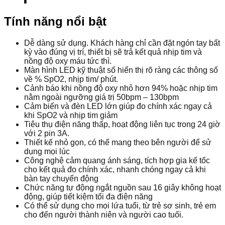
Tính năng nổi bật
Dễ dàng sử dụng. Khách hàng chỉ cần đặt ngón tay bất
kỳ vào đúng vị trí, thiết bị sẽ trả kết quả nhịp tim và
nồng độ oxy máu tức thì.
Màn hình LED kỹ thuật số hiển thị rõ ràng các thông số
về % SpO2, nhịp tim/ phút.
Cảnh báo khi nồng độ oxy nhỏ hơn 94% hoặc nhịp tim
nằm ngoài ngưỡng giá trị 50bpm – 130bpm
Cảm biến và đèn LED lớn giúp đo chính xác ngay cả
khi SpO2 và nhịp tim giảm
Tiêu thụ điện năng thấp, hoạt động liên tục trong 24 giờ
với 2 pin 3A.
Thiết kế nhỏ gọn, có thể mang theo bên người để sử
dụng mọi lúc
Công nghệ cảm quang ánh sáng, tích hợp gia kế tốc
cho kết quả đo chính xác, nhanh chóng ngay cả khi
bàn tay chuyển động
Chức năng tự động ngắt nguồn sau 16 giây không hoạt
động, giúp tiết kiệm tối đa điện năng
Có thể sử dụng cho mọi lứa tuổi, từ trẻ sơ sinh, trẻ em
cho đến người thành niên và người cao tuối.