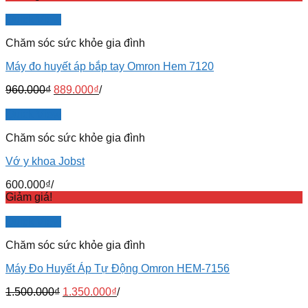
Quick View
Chăm sóc sức khỏe gia đình
Máy đo huyết áp bắp tay Omron Hem 7120
960.000
₫
889.000
₫
/
Quick View
Chăm sóc sức khỏe gia đình
Vớ y khoa Jobst
600.000
₫
/
Giảm giá!
Quick View
Chăm sóc sức khỏe gia đình
Máy Đo Huyết Áp Tự Động Omron HEM-7156
1.500.000
₫
1.350.000
₫
/