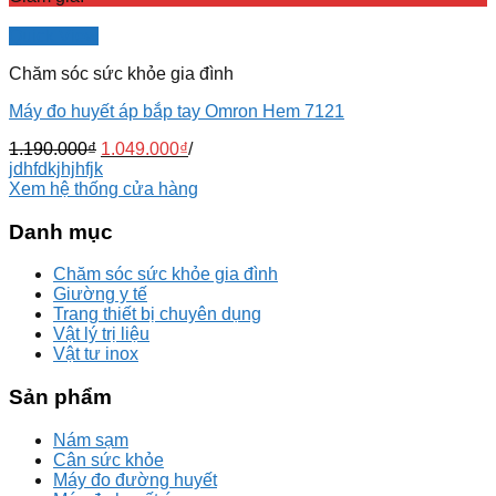
Quick View
Chăm sóc sức khỏe gia đình
Máy đo huyết áp bắp tay Omron Hem 7121
1.190.000
₫
1.049.000
₫
/
jdhfdkjhjhfjk
Xem hệ thống cửa hàng
Danh mục
Chăm sóc sức khỏe gia đình
Giường y tế
Trang thiết bị chuyên dụng
Vật lý trị liệu
Vật tư inox
Sản phẩm
Nám sạm
Cân sức khỏe
Máy đo đường huyết