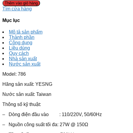
Thêm vào giỏ hàng
Tìm cửa hàng
Mục lục
Mô tả sản phẩm
Thành phần
Công dụng
Liều dùng
Quy cách
Nhà sản xuất
Nước sản xuất
Model: 786
Hãng sản xuất: YESNG
Nước sản xuất: Taiwan
Thông số kỹ thuật:
– Dòng điện đầu vào : 110/220V, 50/60Hz
– Nguồn công suất tối đa: 27W @ 150Ω