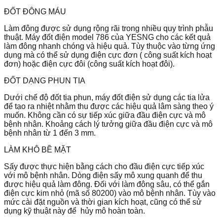
ĐỐT ĐÔNG MÁU
Làm đông được sử dụng rộng rãi trong nhiều quy trình phẫu
thuật. Máy đốt điện model 786 của YESNG cho các kết quả
làm đông nhanh chóng và hiệu quả. Tùy thuộc vào từng ứng
dụng mà có thể sử dụng điện cực đơn ( công suất kích hoạt
đơn) hoặc điện cực đôi (công suất kích hoạt đôi).
ĐỐT DẠNG PHUN TIA
Dưới chế độ đốt tia phun, máy đốt điện sử dụng các tia lửa
để tạo ra nhiệt nhằm thu được các hiệu quả lâm sàng theo ý
muốn. Không cần có sự tiếp xúc giữa đầu điện cực và mô
bệnh nhân. Khoảng cách lý tưởng giữa đầu điện cực và mô
bệnh nhân từ 1 đến 3 mm.
LÀM KHÔ BỀ MẶT
Sấy được thực hiện bằng cách cho đầu điện cực tiếp xúc
với mô bệnh nhân. Dòng điện sấy mô xung quanh để thu
được hiệu quả làm đông. Đối với làm đông sâu, có thể gắn
điện cực kim nhỏ (mã số 80200) vào mô bệnh nhân. Tùy vào
mức cài đặt nguồn và thời gian kích hoạt, cũng có thể sử
dụng kỹ thuật này để hủy mô hoàn toàn.