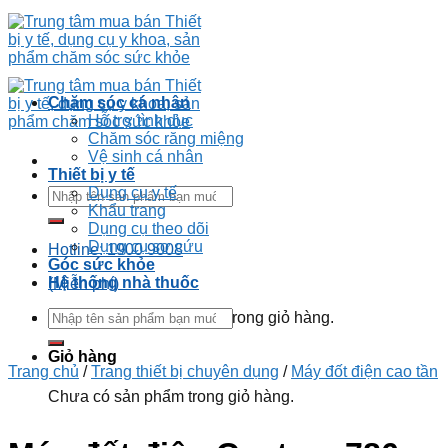
Chăm sóc cá nhân
Hỗ trợ tình dục
Chăm sóc răng miệng
Vệ sinh cá nhân
Thiết bị y tế
Dụng cụ y tế
Khẩu trang
Dụng cụ theo dõi
Dụng cụ sơ cứu
Hotline: 1900 9008
Góc sức khỏe
Hệ thống nhà thuốc
(Miễn phí)
Chưa có sản phẩm trong giỏ hàng.
Giỏ hàng
Trang chủ
/
Trang thiết bị chuyên dụng
/
Máy đốt điện cao tần
Chưa có sản phẩm trong giỏ hàng.