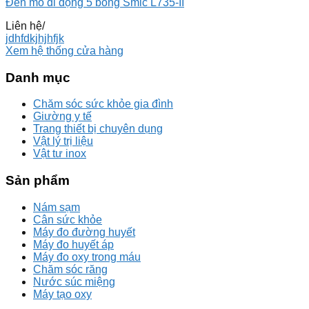
Đèn mổ di động 5 bóng Smic L735-II
Liên hệ
/
jdhfdkjhjhfjk
Xem hệ thống cửa hàng
Danh mục
Chăm sóc sức khỏe gia đình
Giường y tế
Trang thiết bị chuyên dụng
Vật lý trị liệu
Vật tư inox
Sản phẩm
Nám sạm
Cân sức khỏe
Máy đo đường huyết
Máy đo huyết áp
Máy đo oxy trong máu
Chăm sóc răng
Nước súc miệng
Máy tạo oxy