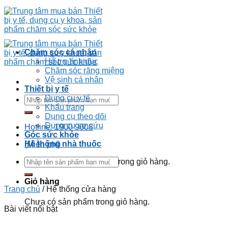
Chăm sóc cá nhân
Hỗ trợ tình dục
Chăm sóc răng miệng
Vệ sinh cá nhân
Thiết bị y tế
Dụng cụ y tế
Khẩu trang
Dụng cụ theo dõi
Dụng cụ sơ cứu
Hotline: 1900 9008
Góc sức khỏe
Hệ thống nhà thuốc
(Miễn phí)
Chưa có sản phẩm trong giỏ hàng.
Giỏ hàng
Trang chủ
/
Hệ thống cửa hàng
Chưa có sản phẩm trong giỏ hàng.
Bài viết nổi bật