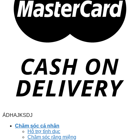
ÁDHAJKSDJ
Chăm sóc cá nhân
Hỗ trợ tình dục
Chăm sóc răng miệng