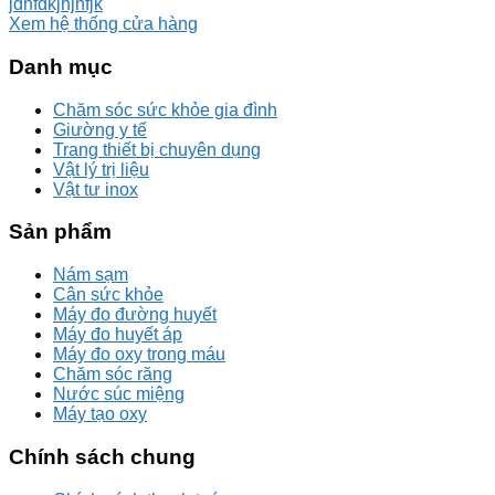
jdhfdkjhjhfjk
Xem hệ thống cửa hàng
Danh mục
Chăm sóc sức khỏe gia đình
Giường y tế
Trang thiết bị chuyên dụng
Vật lý trị liệu
Vật tư inox
Sản phẩm
Nám sạm
Cân sức khỏe
Máy đo đường huyết
Máy đo huyết áp
Máy đo oxy trong máu
Chăm sóc răng
Nước súc miệng
Máy tạo oxy
Chính sách chung