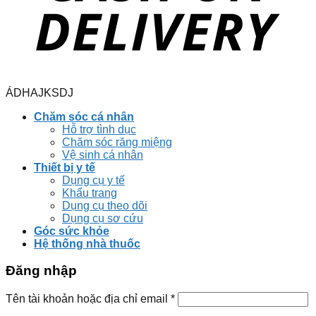
ÁDHAJKSDJ
Chăm sóc cá nhân
Hỗ trợ tình dục
Chăm sóc răng miệng
Vệ sinh cá nhân
Thiết bị y tế
Dụng cụ y tế
Khẩu trang
Dụng cụ theo dõi
Dụng cụ sơ cứu
Góc sức khỏe
Hệ thống nhà thuốc
Đăng nhập
Tên tài khoản hoặc địa chỉ email
*