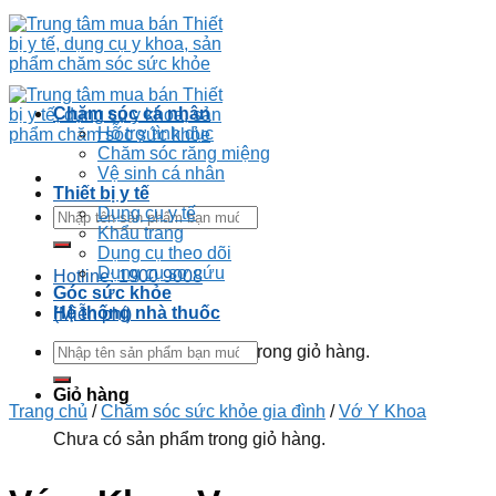
Chăm sóc cá nhân
Hỗ trợ tình dục
Chăm sóc răng miệng
Vệ sinh cá nhân
Thiết bị y tế
Dụng cụ y tế
Khẩu trang
Dụng cụ theo dõi
Dụng cụ sơ cứu
Hotline: 1900 9008
Góc sức khỏe
Hệ thống nhà thuốc
(Miễn phí)
Chưa có sản phẩm trong giỏ hàng.
Giỏ hàng
Trang chủ
/
Chăm sóc sức khỏe gia đình
/
Vớ Y Khoa
Chưa có sản phẩm trong giỏ hàng.