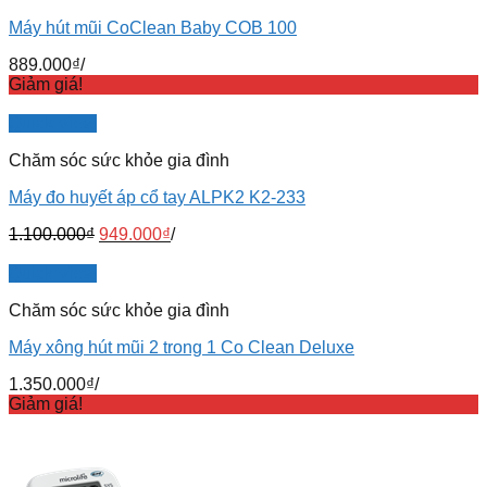
Máy hút mũi CoClean Baby COB 100
889.000
₫
/
Giảm giá!
Quick View
Chăm sóc sức khỏe gia đình
Máy đo huyết áp cổ tay ALPK2 K2-233
1.100.000
₫
949.000
₫
/
Quick View
Chăm sóc sức khỏe gia đình
Máy xông hút mũi 2 trong 1 Co Clean Deluxe
1.350.000
₫
/
Giảm giá!