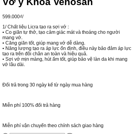
Vớ y Khoa Venosan
599.000
₫
/
1/ Chất liệu Licra tạo ra sợi vớ :
• Co giãn tự thở, tạo cảm giác mát và thoáng cho người
mang vớ.
• Căng giãn tốt, giúp mang vớ dễ dàng.
• Năng lượng tạo ra áp lực ổn định, điều này bảo đảm áp lực
tạo ra trên đôi chân an toàn và hiệu quả.
• Sợi vớ mịn màng, hút ẩm tốt, giúp bảo vệ làn da khi mang
vớ lâu dài.
Đổi trả trong 30 ngày kể từ ngày mua hàng
Miễn phí 100% đổi trả hàng
Miễn phí vận chuyển theo chính sách giao hàng