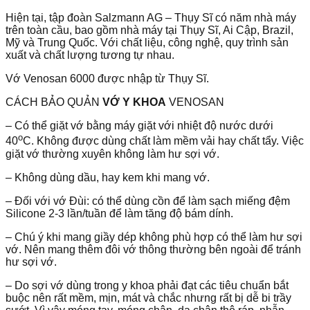
Hiện tại, tập đoàn Salzmann AG – Thụy Sĩ có năm nhà máy
trên toàn cầu, bao gồm nhà máy tại Thụy Sĩ, Ai Cập, Brazil,
Mỹ và Trung Quốc. Với chất liệu, công nghệ, quy trình sản
xuất và chất lượng tương tự nhau.
Vớ Venosan 6000 được nhập từ Thụy Sĩ.
CÁCH BẢO QUẢN
VỚ Y KHOA
VENOSAN
– Có thể giặt vớ bằng máy giặt với nhiệt độ nước dưới
o
40
C. Không được dùng chất làm mềm vải hay chất tẩy. Việc
giặt vớ thường xuyên không làm hư sợi vớ.
– Không dùng dầu, hay kem khi mang vớ.
– Đối với vớ Đùi: có thể dùng cồn để làm sạch miếng đệm
Silicone 2-3 lần/tuần để làm tăng độ bám dính.
– Chú ý khi mang giầy dép không phù hợp có thể làm hư sợi
vớ. Nên mang thêm đôi vớ thông thường bên ngoài để tránh
hư sợi vớ.
– Do sợi vớ dùng trong y khoa phải đạt các tiêu chuẩn bắt
buộc nên rất mềm, mịn, mát và chắc nhưng rất bị dễ bi trầy