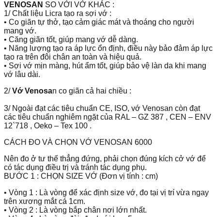
VENOSAN
SO VỚI VỚ KHÁC :
1/ Chất liệu Licra tạo ra sợi vớ :
• Co giãn tự thở, tạo cảm giác mát và thoáng cho người
mang vớ.
• Căng giãn tốt, giúp mang vớ dễ dàng.
• Năng lượng tạo ra áp lực ổn định, điều này bảo đảm áp lực
tạo ra trên đôi chân an toàn và hiệu quả.
• Sợi vớ mịn màng, hút ẩm tốt, giúp bảo vệ làn da khi mang
vớ lâu dài.
2/
Vớ Venosa
n co giãn cả hai chiều :
3/ Ngoài đạt các tiêu chuẩn CE, ISO, vớ Venosan còn đạt
các tiêu chuẩn nghiêm ngặt của RAL – GZ 387 , CEN – ENV
12`718 , Oeko – Tex 100 .
CÁCH ĐO VÀ CHỌN VỚ VENOSAN 6000
Nên đo ở tư thế thẳng đứng, phải chọn đúng kích cở vớ để
có tác dụng điều trị và tránh tác dụng phụ.
BƯỚC 1 : CHỌN SIZE VỚ (Đơn vị tính : cm)
• Vòng 1 : Là vòng để xác định size vớ, đo tại vị trí vừa ngay
trên xương mắt cá 1cm.
• Vòng 2 : Là vòng bắp chân nơi lớn nhất.