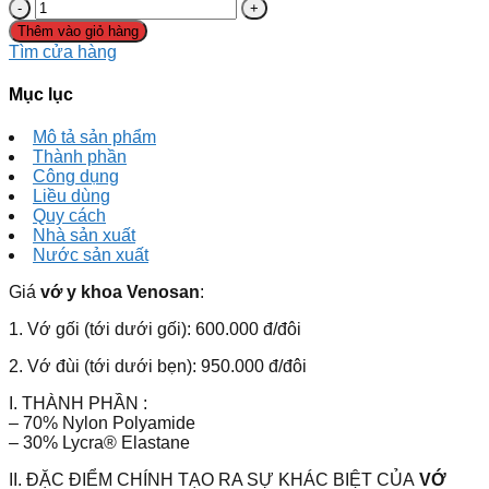
Thêm vào giỏ hàng
Tìm cửa hàng
Mục lục
Mô tả sản phẩm
Thành phần
Công dụng
Liều dùng
Quy cách
Nhà sản xuất
Nước sản xuất
Giá
vớ y khoa Venosan
:
1. Vớ gối (tới dưới gối): 600.000 đ/đôi
2. Vớ đùi (tới dưới bẹn): 950.000 đ/đôi
I. THÀNH PHẦN :
– 70% Nylon Polyamide
– 30% Lycra® Elastane
II. ĐẶC ĐIỂM CHÍNH TẠO RA SỰ KHÁC BIỆT CỦA
VỚ