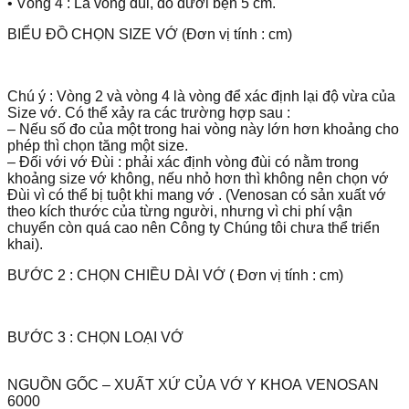
• Vòng 4 : Là vòng đùi, đo dưới bẹn 5 cm.
BIỂU ĐỒ CHỌN SIZE VỚ (Đơn vị tính : cm)
Chú ý : Vòng 2 và vòng 4 là vòng để xác định lại độ vừa của
Size vớ. Có thể xảy ra các trường hợp sau :
– Nếu số đo của một trong hai vòng này lớn hơn khoảng cho
phép thì chọn tăng một size.
– Đối với vớ Đùi : phải xác định vòng đùi có nằm trong
khoảng size vớ không, nếu nhỏ hơn thì không nên chọn vớ
Đùi vì có thể bị tuột khi mang vớ . (Venosan có sản xuất vớ
theo kích thước của từng người, nhưng vì chi phí vận
chuyển còn quá cao nên Công ty Chúng tôi chưa thể triển
khai).
BƯỚC 2 : CHỌN CHIỀU DÀI VỚ ( Đơn vị tính : cm)
BƯỚC 3 : CHỌN LOẠI VỚ
NGUỒN GỐC – XUẤT XỨ CỦA VỚ Y KHOA VENOSAN
6000