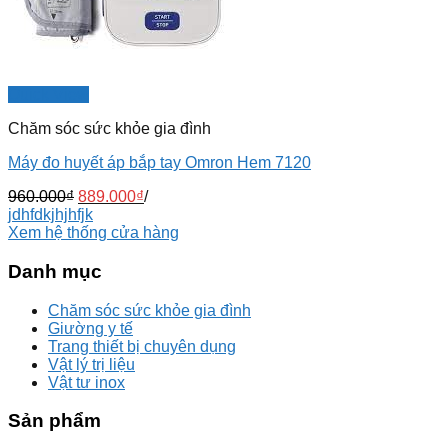
Quick View
Chăm sóc sức khỏe gia đình
Máy đo huyết áp bắp tay Omron Hem 7120
960.000
₫
889.000
₫
/
jdhfdkjhjhfjk
Xem hệ thống cửa hàng
Danh mục
Chăm sóc sức khỏe gia đình
Giường y tế
Trang thiết bị chuyên dụng
Vật lý trị liệu
Vật tư inox
Sản phẩm