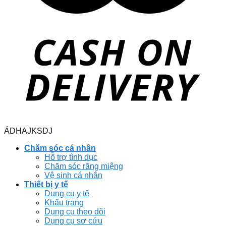
ÁDHAJKSDJ
Chăm sóc cá nhân
Hỗ trợ tình dục
Chăm sóc răng miệng
Vệ sinh cá nhân
Thiết bị y tế
Dụng cụ y tế
Khẩu trang
Dụng cụ theo dõi
Dụng cụ sơ cứu