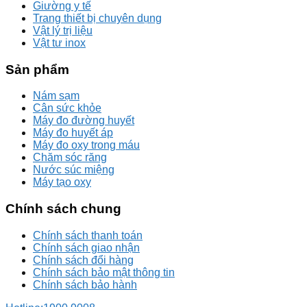
Giường y tế
Trang thiết bị chuyên dụng
Vật lý trị liệu
Vật tư inox
Sản phẩm
Nám sạm
Cân sức khỏe
Máy đo đường huyết
Máy đo huyết áp
Máy đo oxy trong máu
Chăm sóc răng
Nước súc miệng
Máy tạo oxy
Chính sách chung
Chính sách thanh toán
Chính sách giao nhận
Chính sách đổi hàng
Chính sách bảo mật thông tin
Chính sách bảo hành