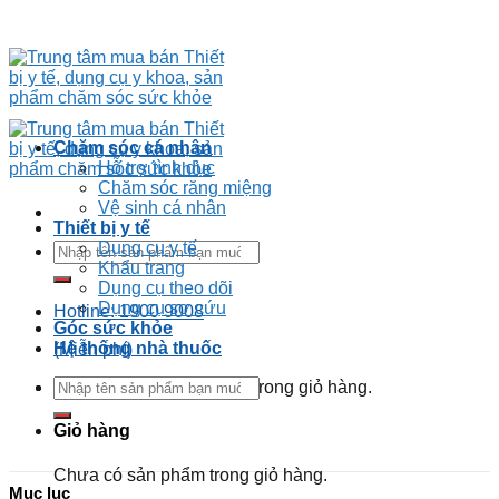
Chăm sóc cá nhân
Hỗ trợ tình dục
Chăm sóc răng miệng
Vệ sinh cá nhân
Thiết bị y tế
Dụng cụ y tế
Khẩu trang
Dụng cụ theo dõi
Dụng cụ sơ cứu
Hotline: 1900 9008
Góc sức khỏe
Hệ thống nhà thuốc
(Miễn phí)
Chưa có sản phẩm trong giỏ hàng.
Giỏ hàng
Chưa có sản phẩm trong giỏ hàng.
Mục lục