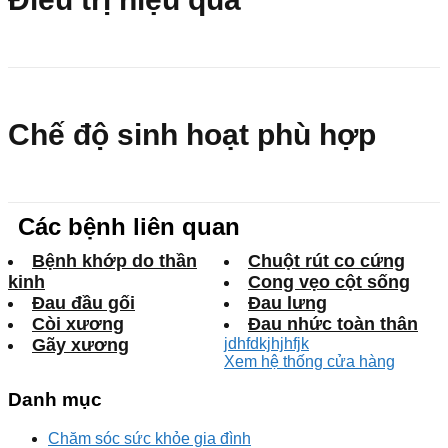
Chế độ sinh hoạt phù hợp
Các bệnh liên quan
Bệnh khớp do thần
Chuột rút co cứng
kinh
Cong vẹo cột sống
Đau đầu gối
Đau lưng
Còi xương
Đau nhức toàn thân
Gãy xương
jdhfdkjhjhfjk
Xem hệ thống cửa hàng
Danh mục
Chăm sóc sức khỏe gia đình