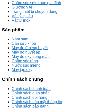
Chăm sóc sức khỏe gia đình
Giường y tế
Trang thiết bị chuyên dụng
Vật lý trị liệu
Vật tư inox
Sản phẩm
Nám sạm
Cân sức khỏe
Máy đo đường huyết
Máy đo huyết áp
Máy đo oxy trong máu
Chăm sóc răng
Nước súc miệng
Máy tạo oxy
Chính sách chung
Chính sách thanh toán
Chính sách giao nhận
Chính sách đổi hàng
Chính sách bảo mật thông tin
Chính sách bảo hành