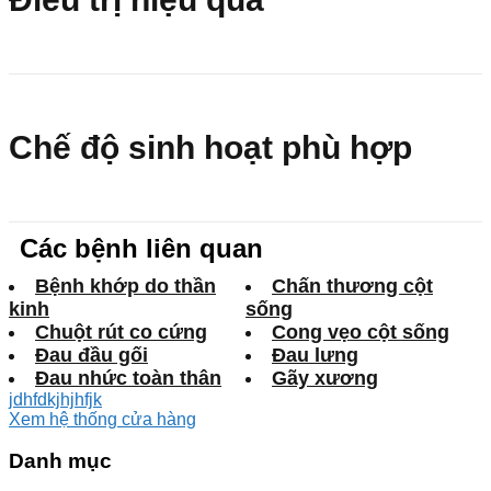
Chế độ sinh hoạt phù hợp
Các bệnh liên quan
Bệnh khớp do thần
Chấn thương cột
kinh
sống
Chuột rút co cứng
Cong vẹo cột sống
Đau đầu gối
Đau lưng
Đau nhức toàn thân
Gãy xương
jdhfdkjhjhfjk
Xem hệ thống cửa hàng
Danh mục