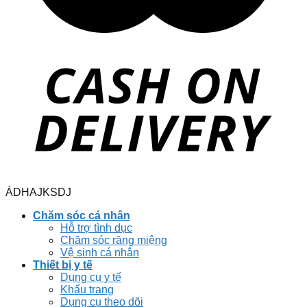
ÁDHAJKSDJ
Chăm sóc cá nhân
Hỗ trợ tình dục
Chăm sóc răng miệng
Vệ sinh cá nhân
Thiết bị y tế
Dụng cụ y tế
Khẩu trang
Dụng cụ theo dõi