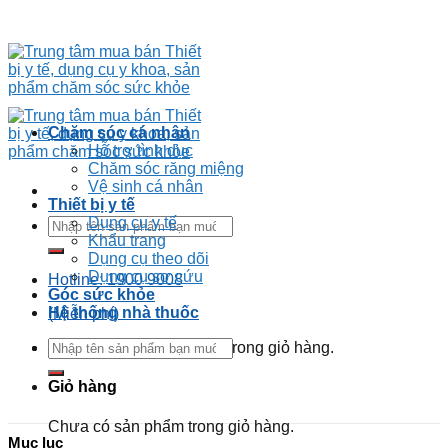
Chăm sóc cá nhân
Hỗ trợ tình dục
Chăm sóc răng miệng
Vệ sinh cá nhân
Thiết bị y tế
Dụng cụ y tế
Khẩu trang
Dụng cụ theo dõi
Dụng cụ sơ cứu
Hotline: 1900 9008
Góc sức khỏe
Hệ thống nhà thuốc
(Miễn phí)
Chưa có sản phẩm trong giỏ hàng.
Giỏ hàng
Chưa có sản phẩm trong giỏ hàng.
Mục lục