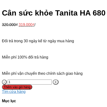
Cân sức khỏe Tanita HA 680
320.000
₫
319.000
₫
/
Đổi trả trong 30 ngày kể từ ngày mua hàng
Miễn phí 100% đổi trả hàng
Miễn phí vận chuyển theo chính sách giao hàng
Cân
sức
Thêm vào giỏ hàng
khỏe
Tìm cửa hàng
Tanita
HA
Mục lục
680