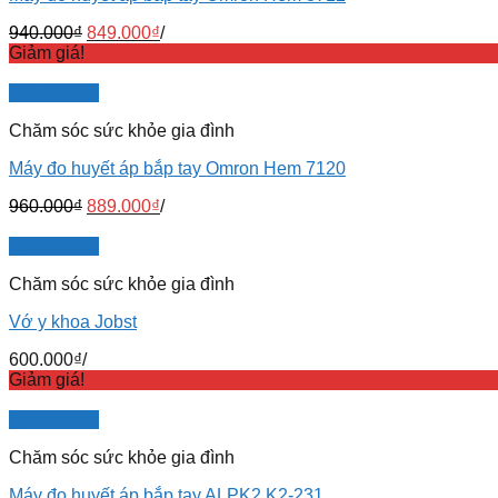
940.000
₫
849.000
₫
/
Giảm giá!
Quick View
Chăm sóc sức khỏe gia đình
Máy đo huyết áp bắp tay Omron Hem 7120
960.000
₫
889.000
₫
/
Quick View
Chăm sóc sức khỏe gia đình
Vớ y khoa Jobst
600.000
₫
/
Giảm giá!
Quick View
Chăm sóc sức khỏe gia đình
Máy đo huyết áp bắp tay ALPK2 K2-231