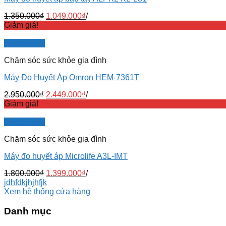
1.350.000
₫
1.049.000
₫
/
Giảm giá!
Quick View
Chăm sóc sức khỏe gia đình
Máy Đo Huyết Áp Omron HEM-7361T
2.950.000
₫
2.449.000
₫
/
Giảm giá!
Quick View
Chăm sóc sức khỏe gia đình
Máy đo huyết áp Microlife A3L-IMT
1.800.000
₫
1.399.000
₫
/
jdhfdkjhjhfjk
Xem hệ thống cửa hàng
Danh mục