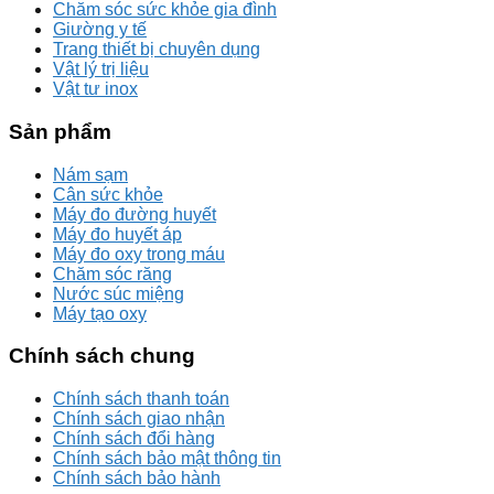
Chăm sóc sức khỏe gia đình
Giường y tế
Trang thiết bị chuyên dụng
Vật lý trị liệu
Vật tư inox
Sản phẩm
Nám sạm
Cân sức khỏe
Máy đo đường huyết
Máy đo huyết áp
Máy đo oxy trong máu
Chăm sóc răng
Nước súc miệng
Máy tạo oxy
Chính sách chung
Chính sách thanh toán
Chính sách giao nhận
Chính sách đổi hàng
Chính sách bảo mật thông tin
Chính sách bảo hành