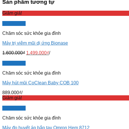
Sản phẩm tương tự
Giảm giá!
Quick View
Chăm sóc sức khỏe gia đình
Máy trị viêm mũi dị ứng Bionase
1.600.000
₫
1.499.000
₫
/
Quick View
Chăm sóc sức khỏe gia đình
Máy hút mũi CoClean Baby COB 100
889.000
₫
/
Giảm giá!
Quick View
Chăm sóc sức khỏe gia đình
Máy đo huyết áp bắp tay Omron Hem 8712