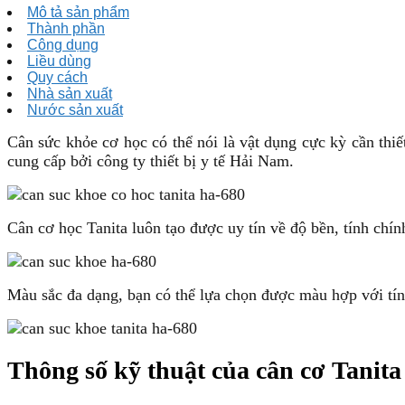
số
Mô tả sản phẩm
lượng
Thành phần
Công dụng
Liều dùng
Quy cách
Nhà sản xuất
Nước sản xuất
Cân sức khỏe cơ học có thể nói là vật dụng cực kỳ cần th
cung cấp bởi công ty thiết bị y tế Hải Nam.
Cân cơ học Tanita luôn tạo được uy tín về độ bền, tính chín
Màu sắc đa dạng, bạn có thể lựa chọn được màu hợp với tín
Thông số kỹ thuật của cân cơ Tanit