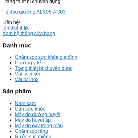
Trang thiết bị chuyên dụng
Tủ đầu giường ALK06-AG03
Liên hệ
/
jdhfdkjhjhfjk
Xem hệ thống cửa hàng
Danh mục
Chăm sóc sức khỏe gia đình
Giường y tế
Trang thiết bị chuyên dụng
Vật lý trị liệu
Vật tư inox
Sản phẩm
Nám sạm
Cân sức khỏe
Máy đo đường huyết
Máy đo huyết áp
Máy đo oxy trong máu
Chăm sóc răng
Nước súc miệng