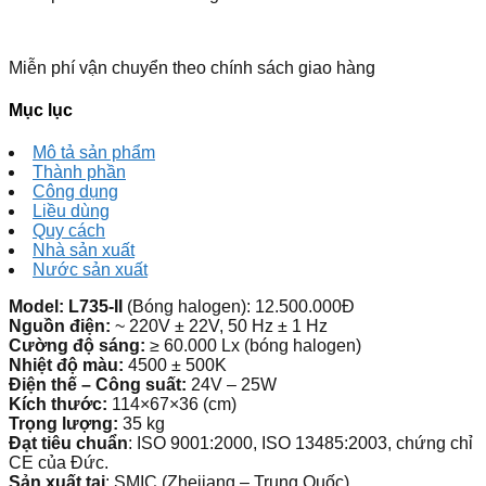
Miễn phí vận chuyển theo chính sách giao hàng
Mục lục
Mô tả sản phẩm
Thành phần
Công dụng
Liều dùng
Quy cách
Nhà sản xuất
Nước sản xuất
Model: L735-II
(Bóng halogen): 12.500.000Đ
Nguồn điện:
~ 220V ± 22V, 50 Hz ± 1 Hz
Cường độ sáng:
≥ 60.000 Lx (bóng halogen)
Nhiệt độ màu:
4500 ± 500K
Điện thế – Công suất:
24V – 25W
Kích thước:
114×67×36 (cm)
Trọng lượng:
35 kg
Đạt tiêu chuẩn
: ISO 9001:2000, ISO 13485:2003, chứng chỉ
CE của Đức.
Sản xuất tại
: SMIC (Zhejiang – Trung Quốc)