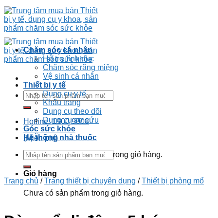
Chăm sóc cá nhân
Hỗ trợ tình dục
Chăm sóc răng miệng
Vệ sinh cá nhân
Thiết bị y tế
Dụng cụ y tế
Khẩu trang
Dụng cụ theo dõi
Dụng cụ sơ cứu
Hotline: 1900 9008
Góc sức khỏe
Hệ thống nhà thuốc
(Miễn phí)
Chưa có sản phẩm trong giỏ hàng.
Giỏ hàng
Trang chủ
/
Trang thiết bị chuyên dụng
/
Thiết bị phòng mổ
Chưa có sản phẩm trong giỏ hàng.