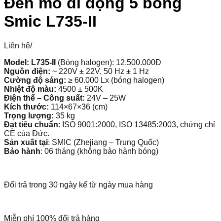
Đèn mổ di động 5 bóng
Smic L735-II
Liên hệ
/
Model: L735-II
(Bóng halogen): 12.500.000Đ
Nguồn điện:
~ 220V ± 22V, 50 Hz ± 1 Hz
Cường độ sáng:
≥ 60.000 Lx (bóng halogen)
Nhiệt độ màu:
4500 ± 500K
Điện thế – Công suất:
24V – 25W
Kích thước:
114×67×36 (cm)
Trọng lượng:
35 kg
Đạt tiêu chuẩn
: ISO 9001:2000, ISO 13485:2003, chứng chỉ
CE của Đức.
Sản xuất tại
: SMIC (Zhejiang – Trung Quốc)
Bảo hành
: 06 tháng (không bảo hành bóng)
Đổi trả trong 30 ngày kể từ ngày mua hàng
Miễn phí 100% đổi trả hàng