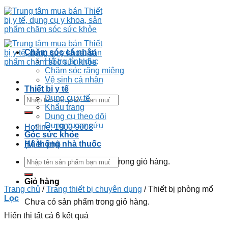
Chăm sóc cá nhân
Hỗ trợ tình dục
Chăm sóc răng miệng
Vệ sinh cá nhân
Thiết bị y tế
Dụng cụ y tế
Khẩu trang
Dụng cụ theo dõi
Dụng cụ sơ cứu
Hotline: 1900 9008
Góc sức khỏe
Hệ thống nhà thuốc
(Miễn phí)
Chưa có sản phẩm trong giỏ hàng.
Giỏ hàng
Trang chủ
/
Trang thiết bị chuyên dụng
/
Thiết bị phòng mổ
Lọc
Chưa có sản phẩm trong giỏ hàng.
Hiển thị tất cả 6 kết quả