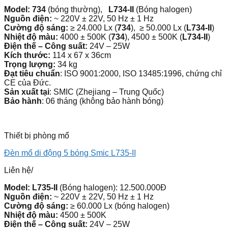
Model: 734
(bóng thường),
L734-II
(Bóng halogen)
Nguồn điện:
~ 220V ± 22V, 50 Hz ± 1 Hz
Cường độ sáng:
≥ 24.000 Lx (
734
), ≥ 50.000 Lx (
L734-II
)
Nhiệt độ màu:
4000 ± 500K (
734
), 4500 ± 500K (
L734-II
)
Điện thế – Công suất:
24V – 25W
Kích thước:
114 x 67 x 36cm
Trọng lượng:
34 kg
Đạt tiêu chuẩn
: ISO 9001:2000, ISO 13485:1996, chứng chỉ
CE của Đức.
Sản xuất tại
: SMIC (Zhejiang – Trung Quốc)
Bảo hành
: 06 tháng (không bảo hành bóng)
Thiết bị phòng mổ
Đèn mổ di động 5 bóng Smic L735-II
Liên hệ
/
Model: L735-II
(Bóng halogen): 12.500.000Đ
Nguồn điện:
~ 220V ± 22V, 50 Hz ± 1 Hz
Cường độ sáng:
≥ 60.000 Lx (bóng halogen)
Nhiệt độ màu:
4500 ± 500K
Điện thế – Công suất:
24V – 25W