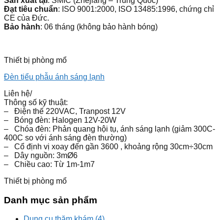
Sản xuất tại
: SMIC (Zhejiang – Trung Quốc)
Đạt tiêu chuẩn
: ISO 9001:2000, ISO 13485:1996, chứng chỉ
CE của Đức.
Bảo hành
: 06 tháng (không bảo hành bóng)
Thiết bị phòng mổ
Đèn tiểu phẫu ánh sáng lạnh
Liên hệ
/
Thông số kỹ thuật:
– Điện thế 220VAC, Tranpost 12V
– Bóng đèn: Halogen 12V-20W
– Chóa đèn: Phản quang hội tụ, ánh sáng lạnh (giảm 300C-
400C so với ánh sáng đèn thường)
– Cổ định vị xoay đến gần 3600 , khoảng rộng 30cm÷30cm
– Dây nguồn: 3mØ6
– Chiều cao: Từ 1m-1m7
Thiết bị phòng mổ
Danh mục sản phẩm
Dụng cụ thăm khám
(4)