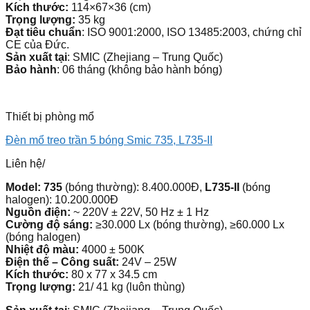
Kích thước:
114×67×36 (cm)
Trọng lượng:
35 kg
Đạt tiêu chuẩn
: ISO 9001:2000, ISO 13485:2003, chứng chỉ
CE của Đức.
Sản xuất tại
: SMIC (Zhejiang – Trung Quốc)
Bảo hành
: 06 tháng (không bảo hành bóng)
Thiết bị phòng mổ
Đèn mổ treo trần 5 bóng Smic 735, L735-II
Liên hệ
/
Model: 735
(bóng thường): 8.400.000Đ,
L735-II
(bóng
halogen): 10.200.000Đ
Nguồn điện:
~ 220V ± 22V, 50 Hz ± 1 Hz
Cường độ sáng:
≥30.000 Lx (bóng thường), ≥60.000 Lx
(bóng halogen)
Nhiệt độ màu:
4000 ± 500K
Điện thế – Công suất:
24V – 25W
Kích thước:
80 x 77 x 34.5 cm
Trọng lượng:
21/ 41 kg (luôn thùng)