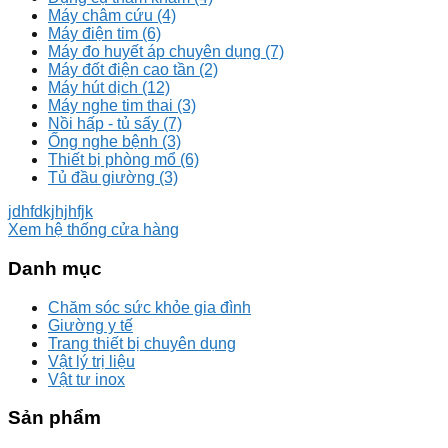
Máy châm cứu
(4)
Máy điện tim
(6)
Máy đo huyết áp chuyên dụng
(7)
Máy đốt điện cao tần
(2)
Máy hút dịch
(12)
Máy nghe tim thai
(3)
Nồi hấp - tủ sấy
(7)
Ống nghe bệnh
(3)
Thiết bị phòng mổ
(6)
Tủ đầu giường
(3)
jdhfdkjhjhfjk
Xem hệ thống cửa hàng
Danh mục
Chăm sóc sức khỏe gia đình
Giường y tế
Trang thiết bị chuyên dụng
Vật lý trị liệu
Vật tư inox
Sản phẩm