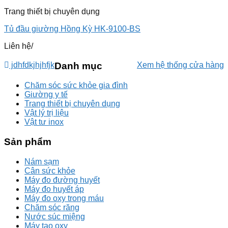
Trang thiết bị chuyên dụng
Tủ đầu giường Hồng Kỳ HK-9100-BS
Liên hệ
/
jdhfdkjhjhfjk
Danh mục
Xem hệ thống cửa hàng
Chăm sóc sức khỏe gia đình
Giường y tế
Trang thiết bị chuyên dụng
Vật lý trị liệu
Vật tư inox
Sản phẩm
Nám sạm
Cân sức khỏe
Máy đo đường huyết
Máy đo huyết áp
Máy đo oxy trong máu
Chăm sóc răng
Nước súc miệng
Máy tạo oxy