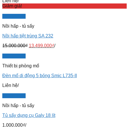
Liên hệ
/
Giảm giá!
Quick View
Nồi hấp - tủ sấy
Nồi hấp tiệt trùng SA 232
15.000.000
₫
13.499.000
₫
/
Quick View
Thiết bị phòng mổ
Đèn mổ di động 5 bóng Smic L735-II
Liên hệ
/
Quick View
Nồi hấp - tủ sấy
Tủ sấy dụng cụ Galy 18 lít
1.000.000
₫
/