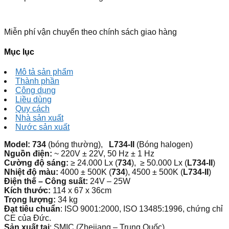
Miễn phí vận chuyển theo chính sách giao hàng
Mục lục
Mô tả sản phẩm
Thành phần
Công dụng
Liều dùng
Quy cách
Nhà sản xuất
Nước sản xuất
Model: 734
(bóng thường),
L734-II
(Bóng halogen)
Nguồn điện:
~ 220V ± 22V, 50 Hz ± 1 Hz
Cường độ sáng:
≥ 24.000 Lx (
734
), ≥ 50.000 Lx (
L734-II
)
Nhiệt độ màu:
4000 ± 500K (
734
), 4500 ± 500K (
L734-II
)
Điện thế – Công suất:
24V – 25W
Kích thước:
114 x 67 x 36cm
Trọng lượng:
34 kg
Đạt tiêu chuẩn
: ISO 9001:2000, ISO 13485:1996, chứng chỉ
CE của Đức.
Sản xuất tại
: SMIC (Zhejiang – Trung Quốc)