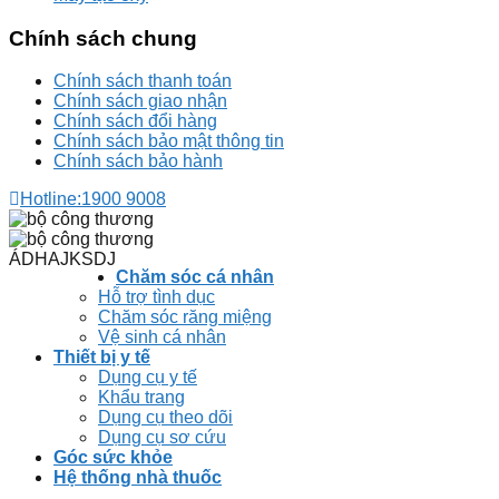
Chính sách chung
Chính sách thanh toán
Chính sách giao nhận
Chính sách đổi hàng
Chính sách bảo mật thông tin
Chính sách bảo hành
Hotline:
1900 9008
ÁDHAJKSDJ
Chăm sóc cá nhân
Hỗ trợ tình dục
Chăm sóc răng miệng
Vệ sinh cá nhân
Thiết bị y tế
Dụng cụ y tế
Khẩu trang
Dụng cụ theo dõi
Dụng cụ sơ cứu
Góc sức khỏe
Hệ thống nhà thuốc