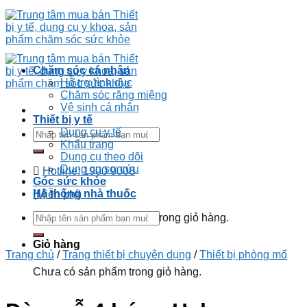
Chăm sóc cá nhân
Hỗ trợ tình dục
Chăm sóc răng miệng
Vệ sinh cá nhân
Thiết bị y tế
Dụng cụ y tế
Khẩu trang
Dụng cụ theo dõi
Dụng cụ sơ cứu
Hotline: 1900 9008
Góc sức khỏe
Hệ thống nhà thuốc
(Miễn phí)
Chưa có sản phẩm trong giỏ hàng.
Giỏ hàng
Trang chủ
/
Trang thiết bị chuyên dụng
/
Thiết bị phòng mổ
Chưa có sản phẩm trong giỏ hàng.