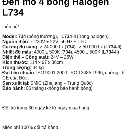
Đèn mỗ 4 bóng Halogen
L734
Liên hệ
/
Model: 734
(bóng thường),
L734-II
(Bóng halogen)
Nguồn điện:
~ 220V ± 22V, 50 Hz ± 1 Hz
Cường độ sáng:
≥ 24.000 Lx (
734
), ≥ 50.000 Lx (
L734-II
)
Nhiệt độ màu:
4000 ± 500K (
734
), 4500 ± 500K (
L734-II
)
Điện thế – Công suất:
24V – 25W
Kích thước:
114 x 67 x 36cm
Trọng lượng:
34 kg
Đạt tiêu chuẩn
: ISO 9001:2000, ISO 13485:1996, chứng chỉ
CE của Đức.
Sản xuất tại
: SMIC (Zhejiang – Trung Quốc)
Bảo hành
: 06 tháng (không bảo hành bóng)
Đổi trả trong 30 ngày kể từ ngày mua hàng
Miễn phí 100% đổi trả hàng