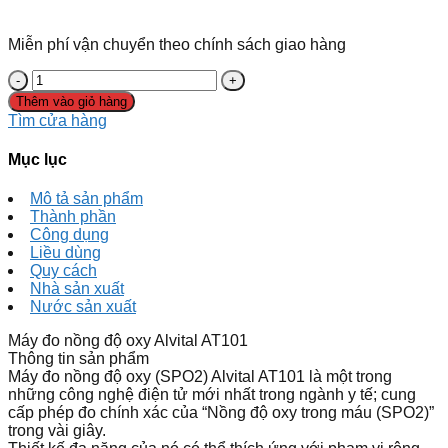
Miễn phí vận chuyển theo chính sách giao hàng
Thêm vào giỏ hàng
Tìm cửa hàng
Mục lục
Mô tả sản phẩm
Thành phần
Công dụng
Liều dùng
Quy cách
Nhà sản xuất
Nước sản xuất
Máy đo nồng độ oxy Alvital AT101
Thông tin sản phẩm
Máy đo nồng độ oxy (SPO2) Alvital AT101 là một trong
những công nghệ điện tử mới nhất trong ngành y tế; cung
cấp phép đo chính xác của “Nồng độ oxy trong máu (SPO2)”
trong vài giây.