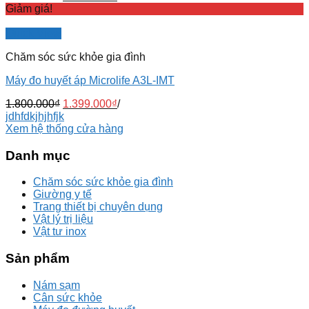
Giảm giá!
Quick View
Chăm sóc sức khỏe gia đình
Máy đo huyết áp Microlife A3L-IMT
1.800.000
₫
1.399.000
₫
/
jdhfdkjhjhfjk
Xem hệ thống cửa hàng
Danh mục
Chăm sóc sức khỏe gia đình
Giường y tế
Trang thiết bị chuyên dụng
Vật lý trị liệu
Vật tư inox
Sản phẩm
Nám sạm
Cân sức khỏe