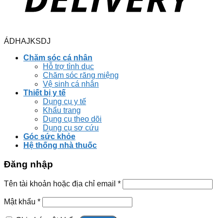
ÁDHAJKSDJ
Chăm sóc cá nhân
Hỗ trợ tình dục
Chăm sóc răng miệng
Vệ sinh cá nhân
Thiết bị y tế
Dụng cụ y tế
Khẩu trang
Dụng cụ theo dõi
Dụng cụ sơ cứu
Góc sức khỏe
Hệ thống nhà thuốc
Đăng nhập
Tên tài khoản hoặc địa chỉ email
*
Mật khẩu
*