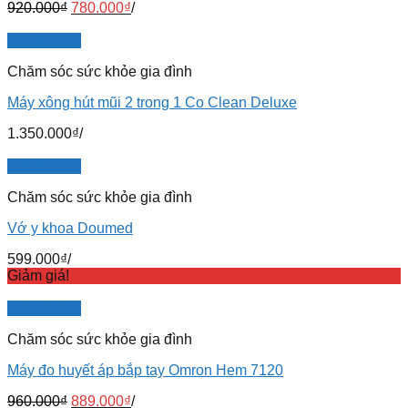
920.000
₫
780.000
₫
/
Quick View
Chăm sóc sức khỏe gia đình
Máy xông hút mũi 2 trong 1 Co Clean Deluxe
1.350.000
₫
/
Quick View
Chăm sóc sức khỏe gia đình
Vớ y khoa Doumed
599.000
₫
/
Giảm giá!
Quick View
Chăm sóc sức khỏe gia đình
Máy đo huyết áp bắp tay Omron Hem 7120
960.000
₫
889.000
₫
/