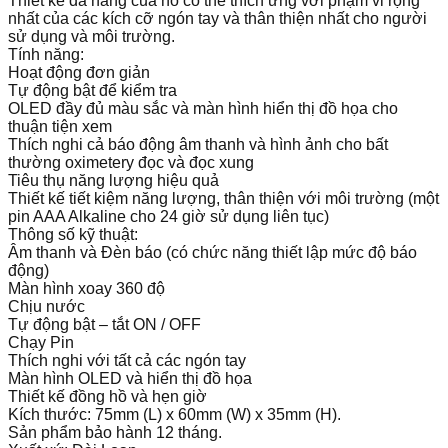
Thiết kế đa năng của nó có thể thích ứng với phạm vi rộng
nhất của các kích cỡ ngón tay và thân thiện nhất cho người
sử dụng và môi trường.
Tính năng:
Hoạt động đơn giản
Tự động bật để kiểm tra
OLED đầy đủ màu sắc và màn hình hiển thị đồ họa cho
thuận tiện xem
Thích nghi cả báo động âm thanh và hình ảnh cho bất
thường oximetery đọc và đọc xung
Tiêu thụ năng lượng hiệu quả
Thiết kế tiết kiệm năng lượng, thân thiện với môi trường (một
pin AAA Alkaline cho 24 giờ sử dụng liên tục)
Thông số kỹ thuật:
Âm thanh và Đèn báo (có chức năng thiết lập mức độ báo
động)
Màn hình xoay 360 độ
Chịu nước
Tự động bật – tắt ON / OFF
Chạy Pin
Thích nghi với tất cả các ngón tay
Màn hình OLED và hiển thị đồ họa
Thiết kế đồng hồ và hẹn giờ
Kích thước: 75mm (L) x 60mm (W) x 35mm (H).
Sản phẩm bảo hành 12 tháng.