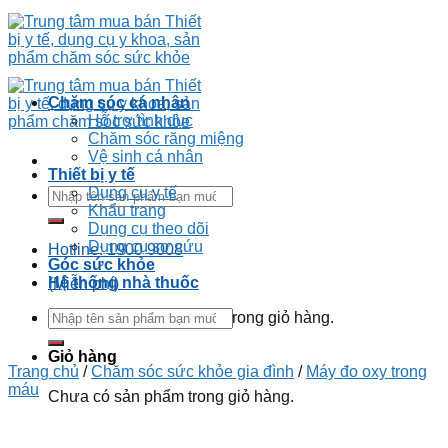
Chăm sóc cá nhân
Hỗ trợ tình dục
Chăm sóc răng miệng
Vệ sinh cá nhân
Thiết bị y tế
Dụng cụ y tế
Khẩu trang
Dụng cụ theo dõi
Dụng cụ sơ cứu
Hotline: 1900 9008
Góc sức khỏe
Hệ thống nhà thuốc
(Miễn phí)
Chưa có sản phẩm trong giỏ hàng.
Giỏ hàng
Trang chủ
/
Chăm sóc sức khỏe gia đình
/
Máy đo oxy trong
máu
Chưa có sản phẩm trong giỏ hàng.