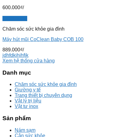
600.000
₫
/
Quick View
Chăm sóc sức khỏe gia đình
Máy hút mũi CoClean Baby COB 100
889.000
₫
/
jdhfdkjhjhfjk
Xem hệ thống cửa hàng
Danh mục
Chăm sóc sức khỏe gia đình
Giường y tế
Trang thiết bị chuyên dụng
Vật lý trị liệu
Vật tư inox
Sản phẩm
Nám sạm
Cân sức khỏe