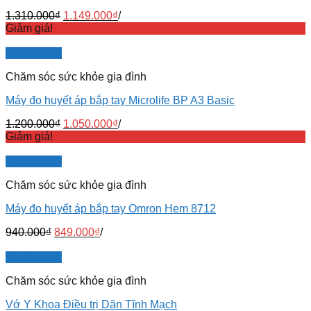
1.310.000
₫
1.149.000
₫
/
Giảm giá!
Quick View
Chăm sóc sức khỏe gia đình
Máy đo huyết áp bắp tay Microlife BP A3 Basic
1.200.000
₫
1.050.000
₫
/
Giảm giá!
Quick View
Chăm sóc sức khỏe gia đình
Máy đo huyết áp bắp tay Omron Hem 8712
940.000
₫
849.000
₫
/
Quick View
Chăm sóc sức khỏe gia đình
Vớ Y Khoa Điều trị Dãn Tĩnh Mạch