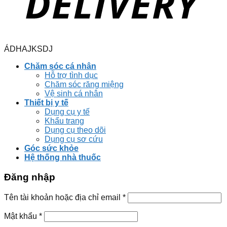
ÁDHAJKSDJ
Chăm sóc cá nhân
Hỗ trợ tình dục
Chăm sóc răng miệng
Vệ sinh cá nhân
Thiết bị y tế
Dụng cụ y tế
Khẩu trang
Dụng cụ theo dõi
Dụng cụ sơ cứu
Góc sức khỏe
Hệ thống nhà thuốc
Đăng nhập
Tên tài khoản hoặc địa chỉ email
*
Mật khẩu
*