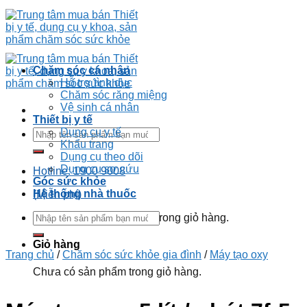
Chăm sóc cá nhân
Hỗ trợ tình dục
Chăm sóc răng miệng
Vệ sinh cá nhân
Thiết bị y tế
Dụng cụ y tế
Khẩu trang
Dụng cụ theo dõi
Dụng cụ sơ cứu
Hotline: 1900 9008
Góc sức khỏe
Hệ thống nhà thuốc
(Miễn phí)
Chưa có sản phẩm trong giỏ hàng.
Giỏ hàng
Trang chủ
/
Chăm sóc sức khỏe gia đình
/
Máy tạo oxy
Chưa có sản phẩm trong giỏ hàng.