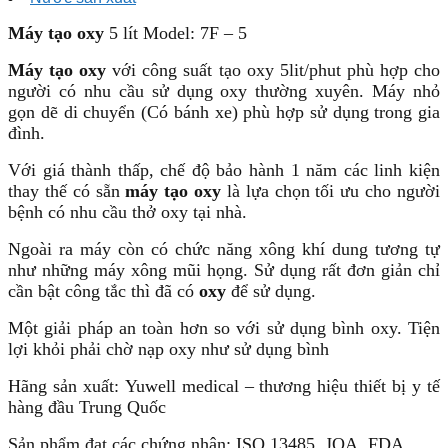
Máy tạo oxy
5 lít Model: 7F – 5
Máy tạo oxy
với công suất tạo oxy 5lit/phut phù hợp cho
người có nhu cầu sử dụng oxy thường xuyên. Máy nhỏ
gọn dẽ di chuyển (Có bánh xe) phù hợp sử dụng trong gia
đình.
Với giá thành thấp, chế độ bảo hành 1 năm các linh kiện
thay thế có sẵn
máy tạo oxy
là lựa chọn tối ưu cho người
bệnh có nhu cầu thở oxy tại nhà.
Ngoài ra máy còn có chức năng xông khí dung tương tự
như những máy xông mũi họng. Sử dụng rất đơn giản chỉ
cần bật công tắc thì đã có
oxy
để sử dụng.
Một giải pháp an toàn hơn so với sử dụng bình oxy. Tiện
lợi khỏi phải chờ nạp oxy như sử dụng bình
Hãng sản xuất: Yuwell medical – thương hiệu thiết bị y tế
hàng đầu Trung Quốc
Sản phẩm đạt các chứng nhận: ISO 13485, JQA, FDA…