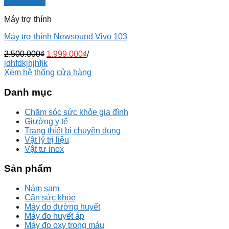
Quick View
Máy trợ thính
Máy trợ thính Newsound Vivo 103
2.500.000
₫
1.999.000
₫
/
jdhfdkjhjhfjk
Xem hệ thống cửa hàng
Danh mục
Chăm sóc sức khỏe gia đình
Giường y tế
Trang thiết bị chuyên dụng
Vật lý trị liệu
Vật tư inox
Sản phẩm
Nám sạm
Cân sức khỏe
Máy đo đường huyết
Máy đo huyết áp
Máy đo oxy trong máu