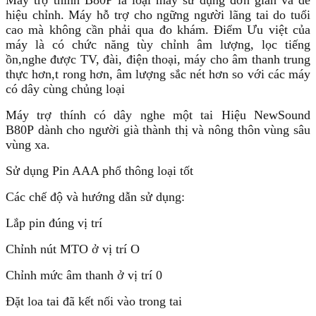
Máy trợ thính B80P là loại máy sử dụng đơn giản và dễ
hiệu chỉnh. Máy hỗ trợ cho ngững người lãng tai do tuổi
cao mà không cần phải qua đo khám. Điểm Ưu việt của
máy là có chức năng tùy chỉnh âm lượng, lọc tiếng
ồn,nghe được TV, đài, điện thoại, máy cho âm thanh trung
thực hơn,t rong hơn, âm lượng sắc nét hơn so với các máy
có dây cùng chủng loại
Máy trợ thính có dây nghe một tai Hiệu NewSound
B80P dành cho người già thành thị và nông thôn vùng sâu
vùng xa.
Sử dụng Pin AAA phổ thông loại tốt
Các chế độ và hướng dẫn sử dụng:
Lắp pin đúng vị trí
Chỉnh nút MTO ở vị trí O
Chỉnh mức âm thanh ở vị trí 0
Đặt loa tai đã kết nối vào trong tai