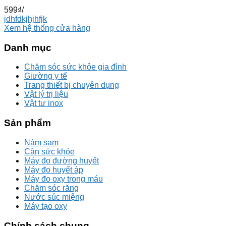
599
₫
/
jdhfdkjhjhfjk
Xem hệ thống cửa hàng
Danh mục
Chăm sóc sức khỏe gia đình
Giường y tế
Trang thiết bị chuyên dụng
Vật lý trị liệu
Vật tư inox
Sản phẩm
Nám sạm
Cân sức khỏe
Máy đo đường huyết
Máy đo huyết áp
Máy đo oxy trong máu
Chăm sóc răng
Nước súc miệng
Máy tạo oxy
Chính sách chung