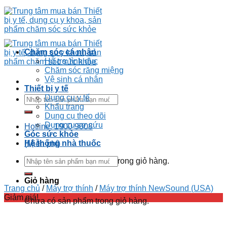
Skip
to
content
Chăm sóc cá nhân
Hỗ trợ tình dục
Chăm sóc răng miệng
Vệ sinh cá nhân
Thiết bị y tế
Dụng cụ y tế
Tìm
Khẩu trang
kiếm:
Dụng cụ theo dõi
Dụng cụ sơ cứu
Hotline: 1900 9008
Góc sức khỏe
Hệ thống nhà thuốc
(Miễn phí)
Tìm
Chưa có sản phẩm trong giỏ hàng.
kiếm:
Giỏ hàng
Trang chủ
/
Máy trợ thính
/
Máy trợ thính NewSound (USA)
Giảm giá!
Chưa có sản phẩm trong giỏ hàng.