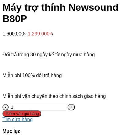
Máy trợ thính Newsound
B80P
1.600.000
₫
1.299.000
₫
/
Đổi trả trong 30 ngày kể từ ngày mua hàng
Miễn phí 100% đổi trả hàng
Miễn phí vận chuyển theo chính sách giao hàng
Máy
trợ
Thêm vào giỏ hàng
thính
Tìm cửa hàng
Newsound
B80P
Mục lục
số