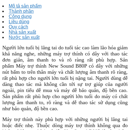
lượng
Mô tả sản phẩm
Thành phần
Công dụng
Liều dùng
Quy cách
Nhà sản xuất
Nước sản xuất
Người lớn tuổi bị lãng tai do tuổi tác cao làm lão hóa giảm
khả năng nghe, những máy trợ thính có dây với thao tác
đơn giản, âm thanh to và rõ ràng rất phù hợp. Sản
phẩm Máy trợ thính New Sound B80P có dây với những
nút bấm to trên thân máy và chất lượng âm thanh rõ ràng,
rất phù hợp cho người lớn tuổi bị nặng tai. Người dùng dễ
dàng thao tác mà không cần tới sự trợ giúp của người
ngoài, pin tiểu dễ mua và máy dễ bảo quản, độ bền cao.
Sản phẩm rất phù hợp cho người lớn tuổi do máy có chất
lượng âm thanh to, rõ ràng và dễ thao tác sử dụng cũng
như bảo quản, độ bền cao.
Máy trợ thính này phù hợp với những người bị lãng tai
hoặc điếc nhẹ. Thuộc dòng máy trợ thính không qua đo