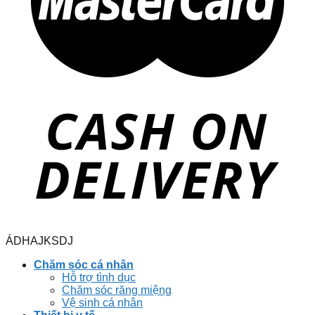
ÁDHAJKSDJ
Chăm sóc cá nhân
Hỗ trợ tình dục
Chăm sóc răng miệng
Vệ sinh cá nhân