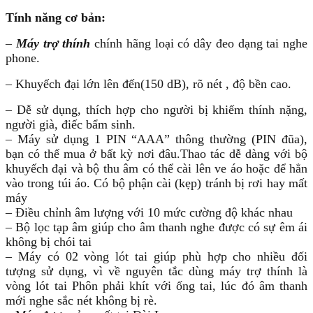
Tính năng cơ bản:
–
Máy trợ thính
chính hãng loại có dây đeo dạng tai nghe
phone.
– Khuyếch đại lớn lên đến(150 dB), rõ nét , độ bền cao.
– Dễ sử dụng, thích hợp cho người bị khiếm thính nặng,
người già, điếc bẩm sinh.
– Máy sử dụng 1 PIN “AAA” thông thường (PIN đũa),
bạn có thể mua ở bất kỳ nơi đâu.Thao tác dễ dàng với bộ
khuyếch đại và bộ thu âm có thể cài lên ve áo hoặc để hẳn
vào trong túi áo. Có bộ phận cài (kẹp) tránh bị rơi hay mất
máy
– Điều chỉnh âm lượng với 10 mức cường độ khác nhau
– Bộ lọc tạp âm giúp cho âm thanh nghe được có sự êm ái
không bị chói tai
– Máy có 02 vòng lót tai giúp phù hợp cho nhiều đối
tượng sử dụng, vì về nguyên tắc dùng máy trợ thính là
vòng lót tai Phôn phải khít với ống tai, lúc đó âm thanh
mới nghe sắc nét không bị rè.