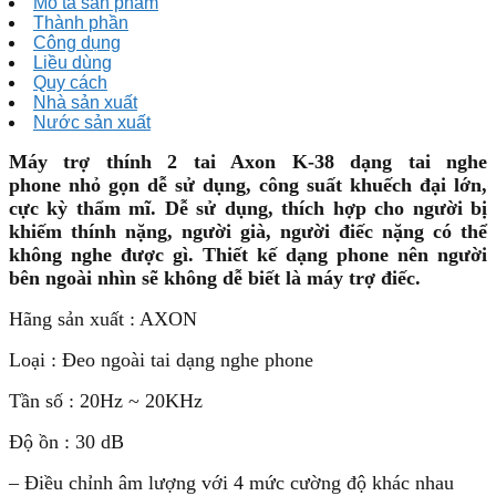
Mô tả sản phẩm
Thành phần
Công dụng
Liều dùng
Quy cách
Nhà sản xuất
Nước sản xuất
Máy trợ thính 2 tai Axon K-38 dạng tai nghe
phone
nhỏ gọn dễ sử dụng, công suất khuếch đại lớn,
cực kỳ thẩm mĩ. Dễ sử dụng, thích hợp cho người bị
khiếm thính nặng, người già, người điếc nặng có thể
không nghe được gì. Thiết kế dạng phone nên người
bên ngoài nhìn sẽ không dễ biết là máy trợ điếc.
Hãng sản xuất : AXON
Loại : Đeo ngoài tai dạng nghe phone
Tần số : 20Hz ~ 20KHz
Độ ồn : 30 dB
– Điều chỉnh âm lượng với 4 mức cường độ khác nhau