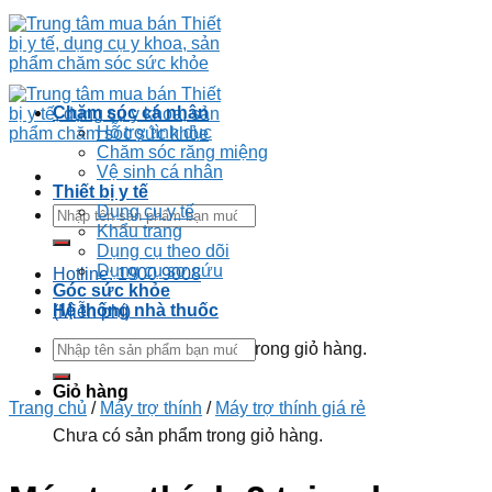
Chăm sóc cá nhân
Hỗ trợ tình dục
Chăm sóc răng miệng
Vệ sinh cá nhân
Thiết bị y tế
Dụng cụ y tế
Khẩu trang
Dụng cụ theo dõi
Dụng cụ sơ cứu
Hotline: 1900 9008
Góc sức khỏe
Hệ thống nhà thuốc
(Miễn phí)
Chưa có sản phẩm trong giỏ hàng.
Giỏ hàng
Trang chủ
/
Máy trợ thính
/
Máy trợ thính giá rẻ
Chưa có sản phẩm trong giỏ hàng.