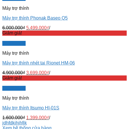
Máy trợ thính
Máy trợ thính Phonak Baseo Q5
6.000.000
₫
5.499.000
₫
/
Giảm giá!
Quick View
Máy trợ thính
Máy trợ thính nhét tai Rionet HM-06
4.900.000
₫
3.699.000
₫
/
Giảm giá!
Quick View
Máy trợ thính
Máy trợ thính Itsumo HI-01S
1.600.000
₫
1.399.000
₫
/
jdhfdkjhjhfjk
Xem hệ thống cửa hàng