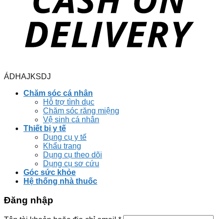
ÁDHAJKSDJ
Chăm sóc cá nhân
Hỗ trợ tình dục
Chăm sóc răng miệng
Vệ sinh cá nhân
Thiết bị y tế
Dụng cụ y tế
Khẩu trang
Dụng cụ theo dõi
Dụng cụ sơ cứu
Góc sức khỏe
Hệ thống nhà thuốc
Đăng nhập