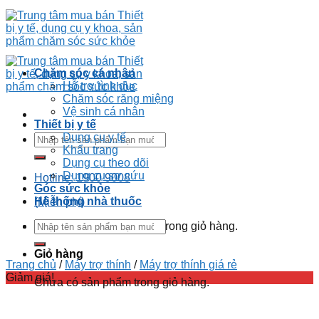
Chăm sóc cá nhân
Hỗ trợ tình dục
Chăm sóc răng miệng
Vệ sinh cá nhân
Thiết bị y tế
Dụng cụ y tế
Khẩu trang
Dụng cụ theo dõi
Dụng cụ sơ cứu
Hotline: 1900 9008
Góc sức khỏe
Hệ thống nhà thuốc
(Miễn phí)
Chưa có sản phẩm trong giỏ hàng.
Giỏ hàng
Trang chủ
/
Máy trợ thính
/
Máy trợ thính giá rẻ
Giảm giá!
Chưa có sản phẩm trong giỏ hàng.