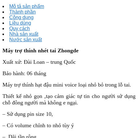
Mô tả sản phẩm
Thành phần
Công dụng
Liều dùng
Quy cách
Nhà sản xuất
Nước sản xuất
Máy trợ thính nhét tai Zhongde
Xuất xứ: Đài Loan – trung Quốc
Bảo hành: 06 tháng
Máy trợ thính hạt đậu mini voice loại nhỏ bỏ trong lỗ tai.
Thiết kế nhỏ gọn ,tạo cảm giác tự tin cho người sử dụng
chỗ đông người mà không e ngại.
– Sử dụng pin size 10,
– Có volume chỉnh to nhỏ tùy ý
– Dãi tần rộng