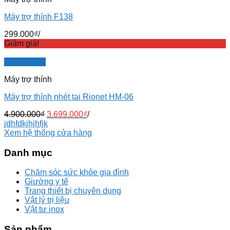
Máy trợ thính F138
299.000
₫
/
Giảm giá!
Quick View
Máy trợ thính
Máy trợ thính nhét tai Rionet HM-06
4.900.000
₫
3.699.000
₫
/
jdhfdkjhjhfjk
Xem hệ thống cửa hàng
Danh mục
Chăm sóc sức khỏe gia đình
Giường y tế
Trang thiết bị chuyên dụng
Vật lý trị liệu
Vật tư inox
Sản phẩm