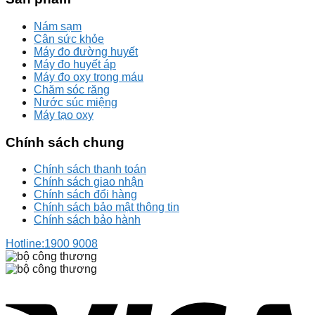
Nám sạm
Cân sức khỏe
Máy đo đường huyết
Máy đo huyết áp
Máy đo oxy trong máu
Chăm sóc răng
Nước súc miệng
Máy tạo oxy
Chính sách chung
Chính sách thanh toán
Chính sách giao nhận
Chính sách đổi hàng
Chính sách bảo mật thông tin
Chính sách bảo hành
Hotline:
1900 9008