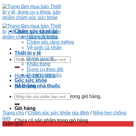
Chăm sóc cá nhân
Hỗ trợ tình dục
Chăm sóc răng miệng
Vệ sinh cá nhân
Thiết bị y tế
Dụng cụ y tế
Khẩu trang
Dụng cụ theo dõi
Dụng cụ sơ cứu
Hotline: 1900 9008
Góc sức khỏe
Hệ thống nhà thuốc
(Miễn phí)
Chưa có sản phẩm trong giỏ hàng.
Giỏ hàng
Trang chủ
/
Chăm sóc sức khỏe gia đình
/
Nệm hơi chống
loét
Chưa có sản phẩm trong giỏ hàng.
Giảm giá!