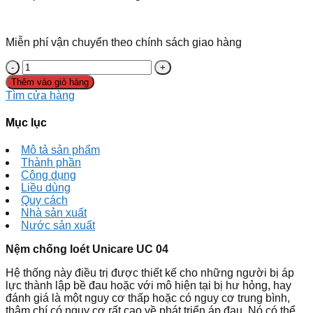
Miễn phí vận chuyển theo chính sách giao hàng
Thêm vào giỏ hàng
Tìm cửa hàng
Mục lục
Mô tả sản phẩm
Thành phần
Công dụng
Liều dùng
Quy cách
Nhà sản xuất
Nước sản xuất
Nệm chống loét Unicare UC 04
Hệ thống này điều trị được thiết kế cho những người bị áp
lực thành lập bề đau hoặc với mô hiện tại bị hư hỏng, hay
đánh giá là một nguy cơ thấp hoặc có nguy cơ trung bình,
thậm chí có nguy cơ rất cao về phát triển áp đau. Nó có thể