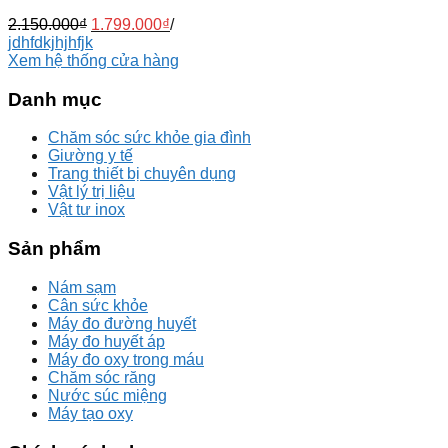
2.150.000
₫
1.799.000
₫
/
jdhfdkjhjhfjk
Xem hệ thống cửa hàng
Danh mục
Chăm sóc sức khỏe gia đình
Giường y tế
Trang thiết bị chuyên dụng
Vật lý trị liệu
Vật tư inox
Sản phẩm
Nám sạm
Cân sức khỏe
Máy đo đường huyết
Máy đo huyết áp
Máy đo oxy trong máu
Chăm sóc răng
Nước súc miệng
Máy tạo oxy