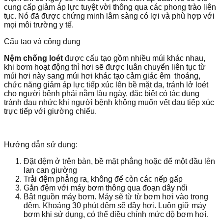
cung cấp giảm áp lực tuyệt vời thông qua các phong trào liên
tục. Nó đã được chứng minh lâm sàng có lợi và phù hợp với
mọi môi trường y tế.
Cấu tạo và công dụng
Nệm chống loét
được cấu tạo gồm nhiều múi khác nhau,
khi bơm hoạt động thì hơi sẽ được luân chuyển liên tục từ
múi hơi này sang múi hơi khác tạo cảm giác êm thoáng,
chức năng giảm áp lực tiếp xúc lên bề mặt da, tránh lở loét
cho người bệnh phải nằm lâu ngày, đặc biệt có tác dụng
tránh đau nhức khi người bệnh không muốn vết đau tiếp xúc
trực tiếp với giường chiếu.
Hướng dẫn sử dụng:
Đặt đệm ở trên bàn, bề mặt phẳng hoặc để một đầu lên
lan can giường
Trải đệm phẳng ra, không để còn các nếp gấp
Gắn đệm với máy bơm thông qua đoạn dây nối
Bật nguồn máy bơm. Máy sẽ từ từ bơm hơi vào trong
đệm. Khoảng 30 phút đệm sẽ đầy hơi. Luôn giữ máy
bơm khi sử dụng, có thể điều chỉnh mức độ bơm hơi.