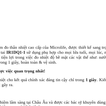
m đo thân nhiệt cao cấp của Microlife, được thiết kế sang t
 tai
IR1DQ1-1
sử dụng phụ hợp cho mọi lứa tuổi, mọi lúc, 
iện lợi trong việc đo nhiệt độ bề mặt các vật thể như: nướ
trong 1 giây, hoàn toàn & vệ sinh.
ợc việc quan trọng nhất!
iệt cho kết quả chính xác đáng tin cậy chỉ trong
1 giây
. Kiể
 gây ra.
iệm lâm sàng tại Châu Âu và được các bác sỹ khuyên dùng .