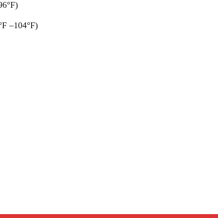
96°F)
°F –104°F)