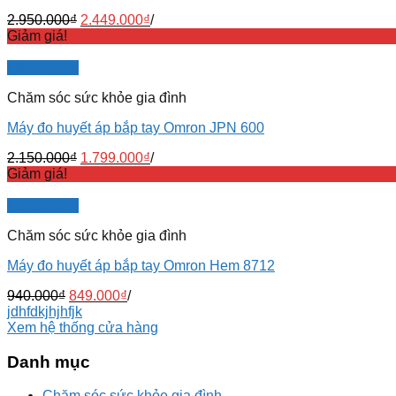
2.950.000
₫
2.449.000
₫
/
Giảm giá!
Quick View
Chăm sóc sức khỏe gia đình
Máy đo huyết áp bắp tay Omron JPN 600
2.150.000
₫
1.799.000
₫
/
Giảm giá!
Quick View
Chăm sóc sức khỏe gia đình
Máy đo huyết áp bắp tay Omron Hem 8712
940.000
₫
849.000
₫
/
jdhfdkjhjhfjk
Xem hệ thống cửa hàng
Danh mục
Chăm sóc sức khỏe gia đình