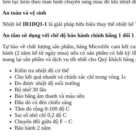
liên tục kèm theo màn hình chuyển sang màu đỏ khi nhiệt đ
An toàn và vệ sinh
Nhiệt kế
IR1DQ1-1
là giải pháp hữu hiệu thay thế nhiệt kế
An tâm sử dụng với chế độ bảo hành chính hãng 1 đổi 1
Tự hào về chất lượng sản phẩm, hãng Microlife cam kết c
hành (2 năm kể từ ngày mua) nếu có sản phẩm có bất kỳ l
mang lại sản phẩm và dịch vụ tốt nhất cho Quý khách hàng 
Kiểm tra nhiệt độ cơ thể
Cho kết quả nhanh và chính xác chỉ trong vòng 1s
Đo được nhiệt độ môi trường
Bộ nhớ 30 lần
Báo bằng âm thanh và màu nền
Đầu dò có đèn chiếu sáng
Tầm đo rộng 0-100 độ C
Sai số nhỏ chỉ 0,2 độ C
Chuyển đổi giữa độ F – C
Bảo hành 2 năm