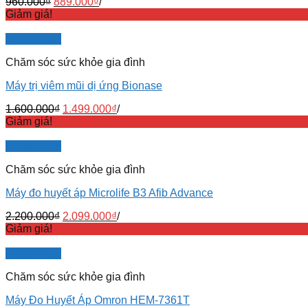
960.000
₫
889.000
₫
/
Giảm giá!
Quick View
Chăm sóc sức khỏe gia đình
Máy trị viêm mũi dị ứng Bionase
1.600.000
₫
1.499.000
₫
/
Giảm giá!
Quick View
Chăm sóc sức khỏe gia đình
Máy đo huyết áp Microlife B3 Afib Advance
2.200.000
₫
2.099.000
₫
/
Giảm giá!
Quick View
Chăm sóc sức khỏe gia đình
Máy Đo Huyết Áp Omron HEM-7361T