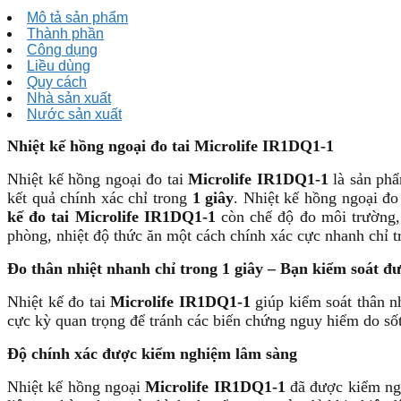
Mô tả sản phẩm
Thành phần
Công dụng
Liều dùng
Quy cách
Nhà sản xuất
Nước sản xuất
Nhiệt kế hồng ngoại đo tai Microlife IR1DQ1-1
Nhiệt kế hồng ngoại đo tai
Microlife IR1DQ1-1
là sản phẩ
kết quả chính xác chỉ trong
1 giây
. Nhiệt kế hồng ngoại đo
kế đo tai Microlife IR1DQ1-1
còn chế độ đo môi trường, t
phòng, nhiệt độ thức ăn một cách chính xác cực nhanh chỉ 
Đo thân nhiệt nhanh chỉ trong 1 giây – Bạn kiểm soát đư
Nhiệt kế đo tai
Microlife IR1DQ1-1
giúp kiểm soát thân nh
cực kỳ quan trọng để tránh các biến chứng nguy hiểm do sốt
Độ chính xác được kiểm nghiệm lâm sàng
Nhiệt kế hồng ngoại
Microlife IR1DQ1-1
đã được kiểm ngh