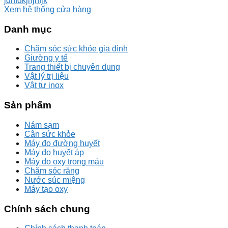
jdhfdkjhjhfjk
Xem hệ thống cửa hàng
Danh mục
Chăm sóc sức khỏe gia đình
Giường y tế
Trang thiết bị chuyên dụng
Vật lý trị liệu
Vật tư inox
Sản phẩm
Nám sạm
Cân sức khỏe
Máy đo đường huyết
Máy đo huyết áp
Máy đo oxy trong máu
Chăm sóc răng
Nước súc miệng
Máy tạo oxy
Chính sách chung