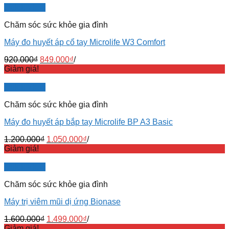
Quick View
Chăm sóc sức khỏe gia đình
Máy đo huyết áp cổ tay Microlife W3 Comfort
920.000
₫
849.000
₫
/
Giảm giá!
Quick View
Chăm sóc sức khỏe gia đình
Máy đo huyết áp bắp tay Microlife BP A3 Basic
1.200.000
₫
1.050.000
₫
/
Giảm giá!
Quick View
Chăm sóc sức khỏe gia đình
Máy trị viêm mũi dị ứng Bionase
1.600.000
₫
1.499.000
₫
/
Giảm giá!