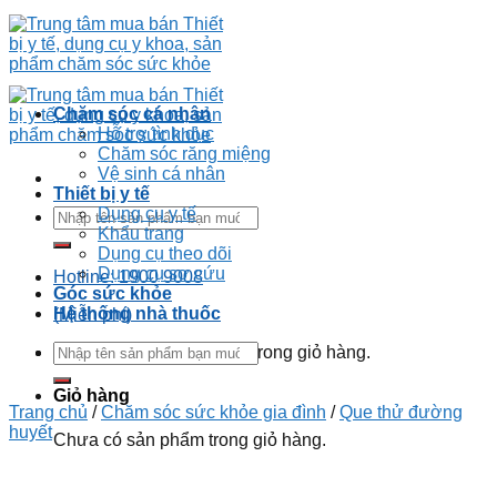
Chăm sóc cá nhân
Hỗ trợ tình dục
Chăm sóc răng miệng
Vệ sinh cá nhân
Thiết bị y tế
Dụng cụ y tế
Khẩu trang
Dụng cụ theo dõi
Dụng cụ sơ cứu
Hotline: 1900 9008
Góc sức khỏe
Hệ thống nhà thuốc
(Miễn phí)
Chưa có sản phẩm trong giỏ hàng.
Giỏ hàng
Trang chủ
/
Chăm sóc sức khỏe gia đình
/
Que thử đường
huyết
Chưa có sản phẩm trong giỏ hàng.