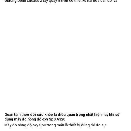
Giường bệnh Lucass 2 tay quay GB-8E có thiết kế hài hòa cân đối và
Quan tâm theo dõi sức khỏe là điều quan trọng nhất hiện nay khi sử
dụng máy đo nồng độ oxy Sp0 A320
Máy đo nồng độ oxy Sp0 trong máu là thiết bị dùng để đo sự