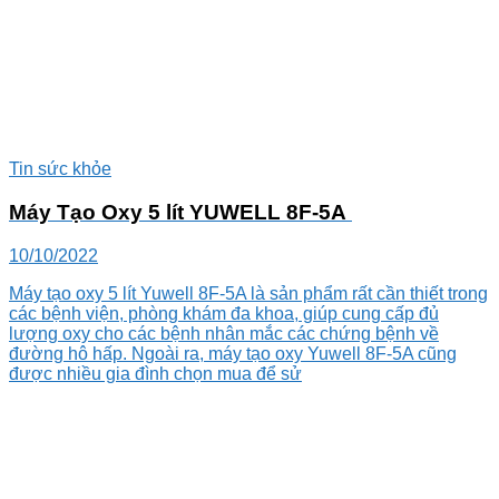
Tin sức khỏe
Máy Tạo Oxy 5 lít YUWELL 8F-5A
10/10/2022
Máy tạo oxy 5 lít Yuwell 8F-5A là sản phẩm rất cần thiết trong
các bệnh viện, phòng khám đa khoa, giúp cung cấp đủ
lượng oxy cho các bệnh nhân mắc các chứng bệnh về
đường hô hấp. Ngoài ra, máy tạo oxy Yuwell 8F-5A cũng
được nhiều gia đình chọn mua để sử