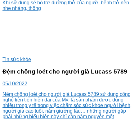
Khi sử dụng sẽ hỗ trợ đường thở của người bệnh trở nên
nhẹ nhàng, thông
Tin sức khỏe
Đệm chống loét cho người già Lucass 5789
05/10/2022
Nệm chống loét cho người già Lucass 5789 sử dụng công
nghệ tiên tiến hiện đại của Mỹ, là sản phẩm được dùng
nhiều trong y tế trong việc chăm sóc sức khỏe người bệnh,
người già cao tuổi, nằm giường lâu… những người gặp
phải những biểu hiện này chỉ cần nằm nguyên một