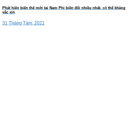
Phát hiện biến thể mới tại Nam Phi biến đổi nhiều nhất, có thể kháng
vắc xin
31 Tháng Tám, 2021