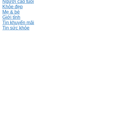
Người cao tuổi
Khỏe đẹp
Mẹ & bé
Giới tính
Tin khuyến mãi
Tin sức khỏe