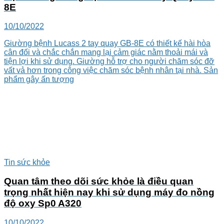
8E
10/10/2022
Giường bệnh Lucass 2 tay quay GB-8E có thiết kế hài hòa
cân đối và chắc chắn mang lại cảm giác nằm thoải mái và
tiện lợi khi sử dụng. Giường hỗ trợ cho người chăm sóc đỡ
vất vả hơn trong công việc chăm sóc bệnh nhân tại nhà. Sản
phẩm gây ấn tượng
Tin sức khỏe
Quan tâm theo dõi sức khỏe là điều quan
trọng nhất hiện nay khi sử dụng máy đo nồng
độ oxy Sp0 A320
10/10/2022