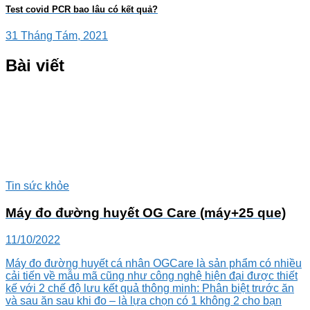
Test covid PCR bao lâu có kết quả?
31 Tháng Tám, 2021
Bài viết
Tin sức khỏe
Máy đo đường huyết OG Care (máy+25 que)
11/10/2022
Máy đo đường huyết cá nhân OGCare là sản phẩm có nhiều
cải tiến về mẫu mã cũng như công nghệ hiện đại được thiết
kế với 2 chế độ lưu kết quả thông minh: Phân biệt trước ăn
và sau ăn sau khi đo – là lựa chọn có 1 không 2 cho bạn