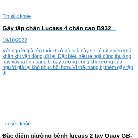
Tin sức khỏe
Gậy tập chân Lucass 4 chân cao B932
10/10/2022
Với người già lớn tuổi khi ở độ tuổi này sẽ có rất nhiều khó
khăn khi vận động, đi lại. Đặc biệt, nếu té ngã cũng thường
hay xảy ra tình trạng bị gãy xương trong khi xương của
người già lại khó phục hồi hơn. Vì thế, trang bị thêm gậy tập
đi
Tin sức khỏe
Đặc điểm giường bệnh lucass 2 tay Quay GB-