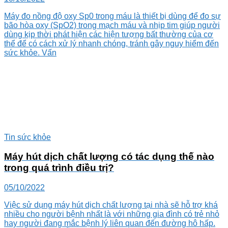
Máy đo nồng độ oxy Sp0 trong máu là thiết bị dùng để đo sự
bão hòa oxy (SpO2) trong mạch máu và nhịp tim giúp người
dùng kịp thời phát hiện các hiện tượng bất thường của cơ
thể để có cách xử lý nhanh chóng, tránh gây nguy hiểm đến
sức khỏe. Vấn
Tin sức khỏe
Máy hút dịch chất lượng có tác dụng thế nào
trong quá trình điều trị?
05/10/2022
Việc sử dụng máy hút dịch chất lượng tại nhà sẽ hỗ trợ khá
nhiều cho người bệnh nhất là với những gia đình có trẻ nhỏ
hay người đang mắc bệnh lý liên quan đến đường hô hấp.