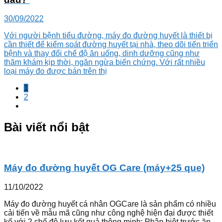
30/09/2022
Với người bệnh tiểu đường, máy đo đường huyết là thiết bị
cần thiết để kiểm soát đường huyết tại nhà, theo dõi tiến triển
bệnh và thay đổi chế độ ăn uống, dinh dưỡng cũng như
thăm khám kịp thời, ngăn ngừa biến chứng. Với rất nhiều
loại máy đo được bán trên thị
1
2
Bài viết nổi bật
Máy đo đường huyết OG Care (máy+25 que)
11/10/2022
Máy đo đường huyết cá nhân OGCare là sản phẩm có nhiều
cải tiến về mẫu mã cũng như công nghệ hiện đại được thiết
kế với 2 chế độ lưu kết quả thông minh: Phân biệt trước ăn