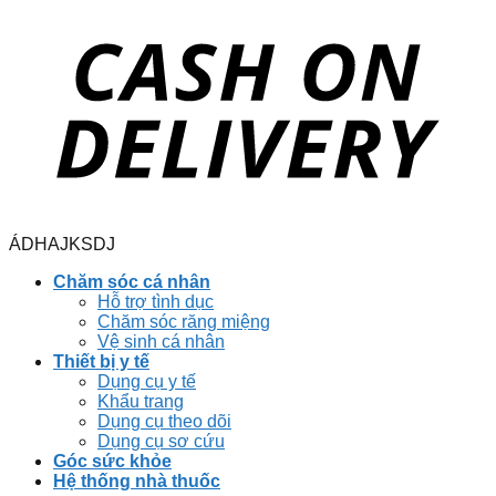
ÁDHAJKSDJ
Chăm sóc cá nhân
Hỗ trợ tình dục
Chăm sóc răng miệng
Vệ sinh cá nhân
Thiết bị y tế
Dụng cụ y tế
Khẩu trang
Dụng cụ theo dõi
Dụng cụ sơ cứu
Góc sức khỏe
Hệ thống nhà thuốc