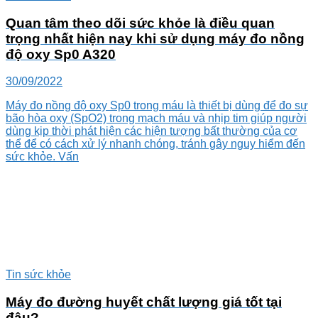
Quan tâm theo dõi sức khỏe là điều quan
trọng nhất hiện nay khi sử dụng máy đo nồng
độ oxy Sp0 A320
30/09/2022
Máy đo nồng độ oxy Sp0 trong máu là thiết bị dùng để đo sự
bão hòa oxy (SpO2) trong mạch máu và nhịp tim giúp người
dùng kịp thời phát hiện các hiện tượng bất thường của cơ
thể để có cách xử lý nhanh chóng, tránh gây nguy hiểm đến
sức khỏe. Vấn
Tin sức khỏe
Máy đo đường huyết chất lượng giá tốt tại
đâu?