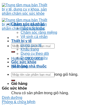
Skip
to
content
Chăm sóc cá nhân
Hỗ trợ tình dục
Chăm sóc răng miệng
Vệ sinh cá nhân
Thiết bị y tế
Dụng cụ y tế
Tìm
Khẩu trang
kiếm:
Dụng cụ theo dõi
Dụng cụ sơ cứu
Hotline: 1900 9008
Góc sức khỏe
Hệ thống nhà thuốc
(Miễn phí)
Tìm
Chưa có sản phẩm trong giỏ hàng.
kiếm:
Giỏ hàng
Góc sức khỏe
Chưa có sản phẩm trong giỏ hàng.
Dinh dưỡng
Phòng & chữa bệnh