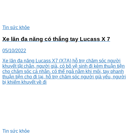
Tin sức khỏe
Xe lăn đa năng có thắng tay Lucass X 7
05/10/2022
Xe lăn đa năng Lucass X7 (X7A) hỗ trợ chăm sóc người
khuyết tật chân, người già, có bô vệ sinh đi kèm thuận tiện
cho chăm sóc cá nhân, có thể ngả nằm khi mỏi, tay phanh
thuận tiện cho đi lại, hỗ trợ chăm sóc người già yếu, người
bị khiếm khuyết về đi
Tin sức khỏe