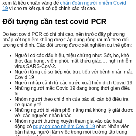
xem là tiêu chuẩn vàng để
chẩn đoán người nhiễm Covid
19
vì cho ra kết quả có độ chính xác rất cao.
Đối tượng cần test covid PCR
Do test covid PCR có chi phí cao, nên trước đây phương
pháp xét nghiệm không được áp dụng rộng rãi mà theo đối
tượng chỉ định. Các đối tượng được xét nghiệm cụ thể gồm:
Người có các dấu hiệu, triệu chứng như: Sốt, ho, khó
thở, đau họng, viêm phổi, mất khứu giác,… nghi nhiễm
virus SARS-CoV-2.
Người từng có sự tiếp xúc trực tiếp với bệnh nhân mắc
Covid 19
Người nhập cảnh từ các nước xuất hiện dịch Covid 19.
Những người mắc Covid 19 đang trong thời gian điều
trị.
Nhóm người theo chỉ định của bác sĩ, cán bộ điều tra,
cơ quan y tế.
Những người bị viêm phổi nặng mà không lý giải được
với các nguyên nhân khác.
Nhóm người thường xuyên tham gia vào các hoạt
động có
nguy cơ cao nhiễm Covid 19
như: Nhân viên
bán hàng, người làm việc trong môi trường tập trung