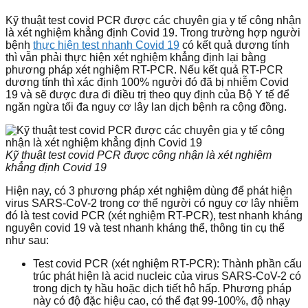
Kỹ thuật test covid PCR được các chuyên gia y tế công nhận
là xét nghiệm khẳng định Covid 19. Trong trường hợp người
bệnh
thực hiện test nhanh Covid 19
có kết quả dương tính
thì vẫn phải thực hiện xét nghiệm khẳng định lại bằng
phương pháp xét nghiệm RT-PCR. Nếu kết quả RT-PCR
dương tính thì xác định 100% người đó đã bị nhiễm Covid
19 và sẽ được đưa đi điều trị theo quy định của Bộ Y tế để
ngăn ngừa tối đa nguy cơ lây lan dịch bệnh ra cộng đồng.
Kỹ thuật test covid PCR được công nhận là xét nghiệm
khẳng định Covid 19
Hiện nay, có 3 phương pháp xét nghiệm dùng để phát hiện
virus SARS-CoV-2 trong cơ thể người có nguy cơ lây nhiễm
đó là test covid PCR (xét nghiệm RT-PCR), test nhanh kháng
nguyên covid 19 và test nhanh kháng thể, thông tin cụ thể
như sau:
Test covid PCR (xét nghiệm RT-PCR): Thành phần cấu
trúc phát hiện là acid nucleic của virus SARS-CoV-2 có
trong dịch tỵ hầu hoặc dịch tiết hô hấp. Phương pháp
này có độ đặc hiệu cao, có thể đạt 99-100%, độ nhạy