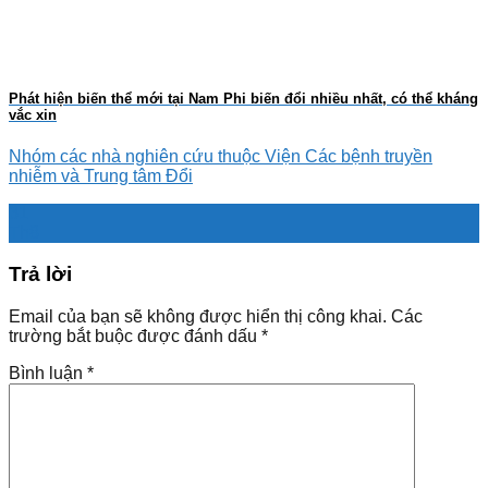
Phát hiện biến thể mới tại Nam Phi biến đổi nhiều nhất, có thể kháng
vắc xin
Nhóm các nhà nghiên cứu thuộc Viện Các bệnh truyền
nhiễm và Trung tâm Đổi
31
Th8
Trả lời
Email của bạn sẽ không được hiển thị công khai.
Các
trường bắt buộc được đánh dấu
*
Bình luận
*