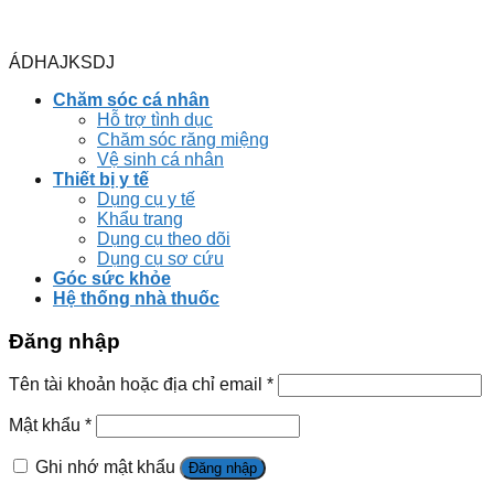
ÁDHAJKSDJ
Chăm sóc cá nhân
Hỗ trợ tình dục
Chăm sóc răng miệng
Vệ sinh cá nhân
Thiết bị y tế
Dụng cụ y tế
Khẩu trang
Dụng cụ theo dõi
Dụng cụ sơ cứu
Góc sức khỏe
Hệ thống nhà thuốc
Đăng nhập
Tên tài khoản hoặc địa chỉ email
*
Mật khẩu
*
Ghi nhớ mật khẩu
Đăng nhập