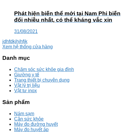
Phát hiện biến thể mới tại Nam Phi biến
đổi nhiều nhất, có thể kháng vắc xin
31/08/2021
jdhfdkjhjhfjk
Xem hệ thống cửa hàng
Danh mục
Chăm sóc sức khỏe gia đình
Giường y tế
Trang thiết bị chuyên dụng
Vật lý trị liệu
Vật tư inox
Sản phẩm
Nám sạm
Cân sức khỏe
Máy đo đường huyết
Máy đo huyết áp