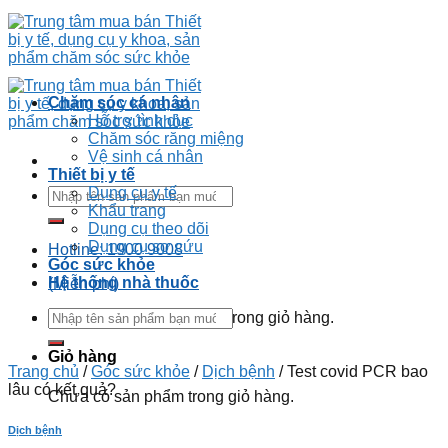
Chăm sóc cá nhân
Hỗ trợ tình dục
Chăm sóc răng miệng
Vệ sinh cá nhân
Thiết bị y tế
Dụng cụ y tế
Khẩu trang
Dụng cụ theo dõi
Dụng cụ sơ cứu
Hotline: 1900 9008
Góc sức khỏe
Hệ thống nhà thuốc
(Miễn phí)
Chưa có sản phẩm trong giỏ hàng.
Giỏ hàng
Trang chủ
/
Góc sức khỏe
/
Dịch bệnh
/
Test covid PCR bao
lâu có kết quả?
Chưa có sản phẩm trong giỏ hàng.
Dịch bệnh