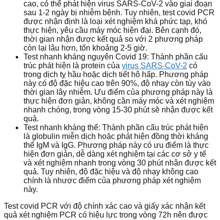
cao, có thể phát hiện virus SARS-CoV-2 vào giai đoạn
sau 1-2 ngày bị nhiễm bệnh. Tuy nhiên, test covid PCR
được nhận định là loại xét nghiệm khá phức tạp, khó
thực hiện, yêu cầu máy móc hiện đại. Bên cạnh đó,
thời gian nhận được kết quả so với 2 phương pháp
còn lại lâu hơn, tốn khoảng 2-5 giờ.
Test nhanh kháng nguyên Covid 19: Thành phần cấu
trúc phát hiện là protein của
virus SARS-CoV-2
có
trong dịch tỵ hầu hoặc dịch tiết hô hấp. Phương pháp
này có độ đặc hiệu cao trên 90%, độ nhạy còn tùy vào
thời gian lây nhiễm. Ưu điểm của phương pháp này là
thực hiện đơn giản, không cần máy móc và xét nghiệm
nhanh chóng, trong vòng 15-30 phút sẽ nhận được kết
quả.
Test nhanh kháng thể: Thành phần cấu trúc phát hiện
là globulin miễn dịch hoặc phát hiện đồng thời kháng
thể IgM và IgG. Phương pháp này có ưu điểm là thực
hiện đơn giản, dễ dàng xét nghiệm tại các cơ sở y tế
và xét nghiệm nhanh trong vòng 30 phút nhận được kết
quả. Tuy nhiên, độ đặc hiệu và độ nhạy không cao
chính là nhược điểm của phương pháp xét nghiệm
này.
Test covid PCR với độ chính xác cao và giấy xác nhận kết
quả xét nghiệm PCR có hiệu lực trong vòng 72h nên được