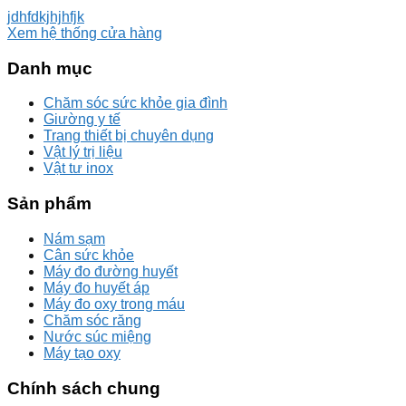
jdhfdkjhjhfjk
Xem hệ thống cửa hàng
Danh mục
Chăm sóc sức khỏe gia đình
Giường y tế
Trang thiết bị chuyên dụng
Vật lý trị liệu
Vật tư inox
Sản phẩm
Nám sạm
Cân sức khỏe
Máy đo đường huyết
Máy đo huyết áp
Máy đo oxy trong máu
Chăm sóc răng
Nước súc miệng
Máy tạo oxy
Chính sách chung