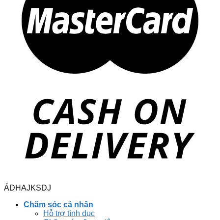
ÁDHAJKSDJ
Chăm sóc cá nhân
Hỗ trợ tình dục