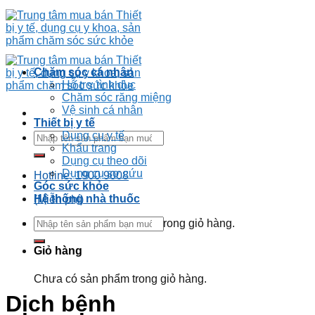
Chăm sóc cá nhân
Hỗ trợ tình dục
Chăm sóc răng miệng
Vệ sinh cá nhân
Thiết bị y tế
Dụng cụ y tế
Khẩu trang
Dụng cụ theo dõi
Dụng cụ sơ cứu
Hotline: 1900 9008
Góc sức khỏe
Hệ thống nhà thuốc
(Miễn phí)
Chưa có sản phẩm trong giỏ hàng.
Giỏ hàng
Chưa có sản phẩm trong giỏ hàng.
Dịch bệnh