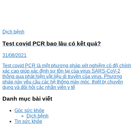
Dịch bệnh
Test covid PCR bao lâu có kết quả?
31/08/2021
Test covid PCR là một phương pháp xét nghiệm có độ chính
xác cao giúp xác định sự tồn tại của virus SARS-CoV-2
thông qua phát hiện vật liệu di truyền của virus. Phương
pháp này yêu cầu các hệ thống máy móc, thiết bị chuyên
dụng và đòi hỏi các nhân viên y tế
Danh mục bài viết
Góc sức khỏe
Dịch bệnh
Tin sức khỏe