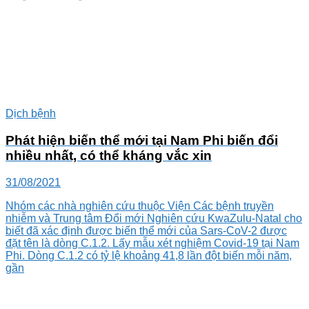
Dịch bệnh
Phát hiện biến thể mới tại Nam Phi biến đổi
nhiều nhất, có thể kháng vắc xin
31/08/2021
Nhóm các nhà nghiên cứu thuộc Viện Các bệnh truyền
nhiễm và Trung tâm Đổi mới Nghiên cứu KwaZulu-Natal cho
biết đã xác định được biến thể mới của Sars-CoV-2 được
đặt tên là dòng C.1.2. Lấy mẫu xét nghiệm Covid-19 tại Nam
Phi. Dòng C.1.2 có tỷ lệ khoảng 41,8 lần đột biến mỗi năm,
gần