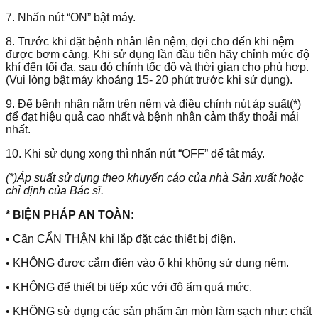
7. Nhấn nút “ON” bật máy.
8. Trước khi đặt bệnh nhân lên nệm, đợi cho đến khi nệm
được bơm căng. Khi sử dụng lần đầu tiên hãy chỉnh mức độ
khí đến tối đa, sau đó chỉnh tốc độ và thời gian cho phù hợp.
(Vui lòng bật máy khoảng 15- 20 phút trước khi sử dụng).
9. Để bệnh nhân nằm trên nệm và điều chỉnh nút áp suất(*)
để đạt hiệu quả cao nhất và bệnh nhân cảm thấy thoải mái
nhất.
10. Khi sử dụng xong thì nhấn nút “OFF” để tắt máy.
(*)Áp suất sử dụng theo khuyến cáo của nhà Sản xuất hoặc
chỉ định của Bác sĩ.
* BIỆN PHÁP AN TOÀN:
• Cần CẨN THẬN khi lắp đặt các thiết bị điện.
• KHÔNG được cắm điện vào ổ khi không sử dụng nệm.
• KHÔNG để thiết bị tiếp xúc với độ ẩm quá mức.
• KHÔNG sử dụng các sản phẩm ăn mòn làm sạch như: chất