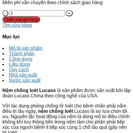
Miễn phí vận chuyển theo chính sách giao hàng
Thêm vào giỏ hàng
Tìm cửa hàng
Mục lục
Mô tả sản phẩm
Thành phần
Công dụng
Liều dùng
Quy cách
Nhà sản xuất
Nước sản xuất
Nệm chống loét Lucass
là sản phẩm được sản xuất bởi tập
đoàn Lucass China theo công nghệ của USA.
Với tác dụng phòng chống lở loét cho bệnh nhân phải nằm
điều trị lâu ngày,
nệm chống loét
Lucass là sự lựa chọn tối
ưu. Nguyên tắc hoạt động của nệm là dùng mô tơ điều chỉnh
không khí lưu thông bên trong nệm làm cho phần phải tiếp
xúc của người bệnh ít tiếp xúc cùng 1 chổ lâu quá (gây nên
lở loét).