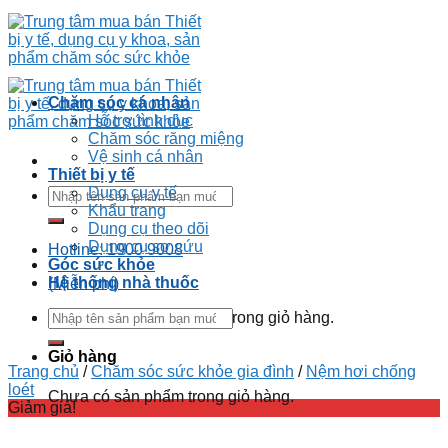
Chăm sóc cá nhân
Hỗ trợ tình dục
Chăm sóc răng miệng
Vệ sinh cá nhân
Thiết bị y tế
Dụng cụ y tế
Khẩu trang
Dụng cụ theo dõi
Dụng cụ sơ cứu
Hotline: 1900 9008
Góc sức khỏe
Hệ thống nhà thuốc
(Miễn phí)
Chưa có sản phẩm trong giỏ hàng.
Giỏ hàng
Trang chủ
/
Chăm sóc sức khỏe gia đình
/
Nệm hơi chống
loét
Chưa có sản phẩm trong giỏ hàng.
Giảm giá!