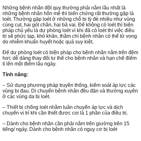
Những bệnh nhân đột quỵ thường phải nằm lâu nhất là
những bệnh nhân hôn mê thì biến chứng rất thường gặp là
loét. Thường gặp loét ở những chỗ bị tỳ đè nhiều như vùng
cùng cụt, hai gót chân, hai bả vai. Để không có loét thì biện
pháp chủ yếu là dự phòng loét vì khi đã có loét thì việc điều
trị sẽ phức tạp, khó khăn, thậm chí bệnh nhân có thể tử vong
do nhiễm khuẩn huyết hoặc quá suy kiệt.
Để dự phòng loét có biện pháp cho bệnh nhân nằm trên đệm
hơi; dễ dàng thay đổi tư thế cho bệnh nhân và hạn chế điểm
tì lên một điểm lâu ngày.
Tính năng:
– Sử dụng phương pháp truyền thống, kiểm soát áp lực các
vùng bị đau. Di chuyển bệnh nhân đều đặn và thường xuyên
ở các vùng da bị loét.
– Thiết bị chống loét nhằm luân chuyển áp lực và dịch
chuyển vị trí khi cần thiết được coi là 1 phần của điều trị.
– Dành cho bệnh nhân cần phải nằm trên giường trên 15
tiếng/ ngày. Dành cho bệnh nhân có nguy cơ bị loét