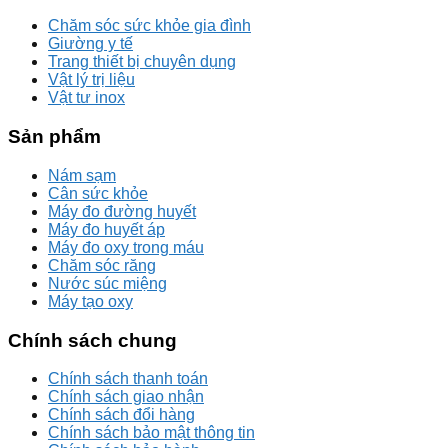
Chăm sóc sức khỏe gia đình
Giường y tế
Trang thiết bị chuyên dụng
Vật lý trị liệu
Vật tư inox
Sản phẩm
Nám sạm
Cân sức khỏe
Máy đo đường huyết
Máy đo huyết áp
Máy đo oxy trong máu
Chăm sóc răng
Nước súc miệng
Máy tạo oxy
Chính sách chung
Chính sách thanh toán
Chính sách giao nhận
Chính sách đổi hàng
Chính sách bảo mật thông tin