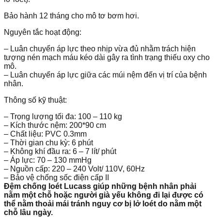
Bảo hành 12 tháng cho mô tơ bơm hơi.
Nguyên tắc hoạt động:
– Luân chuyển áp lực theo nhịp vừa đủ nhằm trách hiện
tượng nén mạch máu kéo dài gây ra tình trạng thiếu oxy cho
mô.
– Luân chuyển áp lực giữa các múi nệm đến vị trí của bệnh
nhân.
Thông số kỹ thuật:
– Trọng lượng tối đa: 100 – 110 kg
– Kích thước nệm: 200*90 cm
– Chất liệu: PVC 0.3mm
– Thời gian chu kỳ: 6 phút
– Không khí đầu ra: 6 – 7 lít/ phút
– Áp lực: 70 – 130 mmHg
– Nguồn cấp: 220 – 240 Volt/ 110V, 60Hz
– Bảo vệ chống sốc điện cấp II
Đệm chống loét Lucass giúp những bệnh nhân phải
nằm một chỗ hoặc người già yếu không đi lại được có
thể nằm thoải mái tránh nguy cơ bị lở loét do nằm một
chỗ lâu ngày.