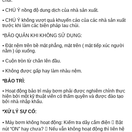
chùi.
• CHÚ Ý nồng độ dung dịch của nhà sản xuất.
• CHÚ Ý không vượt quá khuyến cáo của các nhà sản xuất
trước khi làm các biện pháp lau chùi.
*BẢO QUẢN KHI KHÔNG SỬ DỤNG:
• Đặt nệm trên bề mặt phẳng, mặt trên ( mặt tiếp xúc người
nằm ) úp xuống.
• Cuộn tròn từ chân lên đầu.
• Không được gấp hay làm nhàu nệm.
*BẢO TRÌ:
• Hoạt động bảo trì máy bơm phải được nghiêm chỉnh thực
hiện bởi một kỹ thuật viên có thẩm quyền và được đào tạo
bởi nhà nhập khẩu.
*XỬ LÝ SỰ CỐ:
• Máy bơm không hoạt động: Kiểm tra dây cắm điện  Bật
nút “ON” hay chưa?  Nếu vẫn không hoạt động thì liên hệ