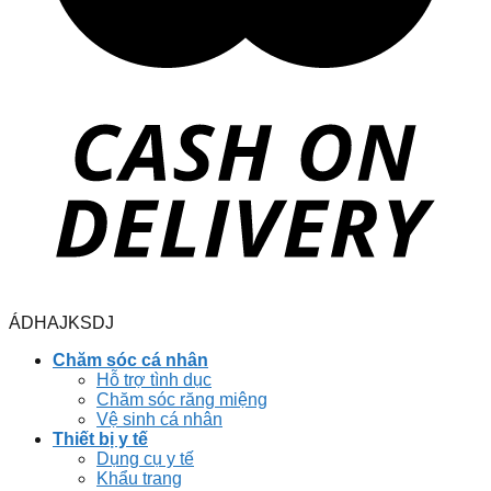
ÁDHAJKSDJ
Chăm sóc cá nhân
Hỗ trợ tình dục
Chăm sóc răng miệng
Vệ sinh cá nhân
Thiết bị y tế
Dụng cụ y tế
Khẩu trang