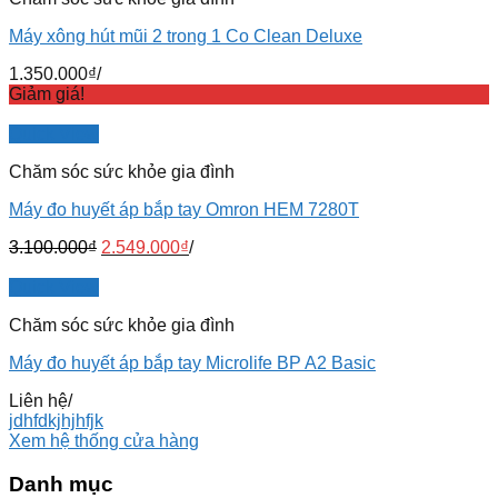
Máy xông hút mũi 2 trong 1 Co Clean Deluxe
1.350.000
₫
/
Giảm giá!
Quick View
Chăm sóc sức khỏe gia đình
Máy đo huyết áp bắp tay Omron HEM 7280T
3.100.000
₫
2.549.000
₫
/
Quick View
Chăm sóc sức khỏe gia đình
Máy đo huyết áp bắp tay Microlife BP A2 Basic
Liên hệ
/
jdhfdkjhjhfjk
Xem hệ thống cửa hàng
Danh mục