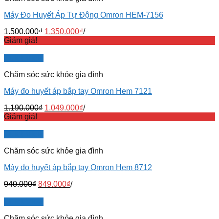
Máy Đo Huyết Áp Tự Động Omron HEM-7156
1.500.000
₫
1.350.000
₫
/
Giảm giá!
Quick View
Chăm sóc sức khỏe gia đình
Máy đo huyết áp bắp tay Omron Hem 7121
1.190.000
₫
1.049.000
₫
/
Giảm giá!
Quick View
Chăm sóc sức khỏe gia đình
Máy đo huyết áp bắp tay Omron Hem 8712
940.000
₫
849.000
₫
/
Quick View
Chăm sóc sức khỏe gia đình