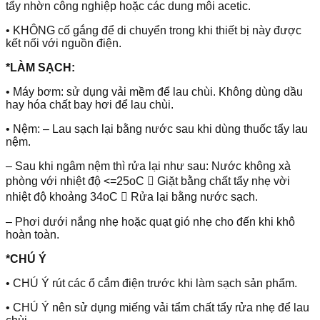
tẩy nhờn công nghiệp hoặc các dung môi acetic.
• KHÔNG cố gắng để di chuyển trong khi thiết bị này được
kết nối với nguồn điện.
*LÀM SẠCH:
• Máy bơm: sử dụng vải mềm để lau chùi. Không dùng dầu
hay hóa chất bay hơi để lau chùi.
• Nệm: – Lau sạch lại bằng nước sau khi dùng thuốc tẩy lau
nệm.
– Sau khi ngâm nệm thì rửa lại như sau: Nước không xà
phòng với nhiệt độ <=25oC  Giặt bằng chất tẩy nhẹ vời
nhiệt độ khoảng 34oC  Rửa lại bằng nước sạch.
– Phơi dưới nắng nhẹ hoặc quạt gió nhẹ cho đến khi khô
hoàn toàn.
*CHÚ Ý
• CHÚ Ý rút các ổ cắm điện trước khi làm sạch sản phẩm.
• CHÚ Ý nên sử dụng miếng vải tẩm chất tẩy rửa nhẹ để lau