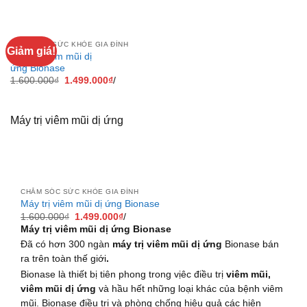
CHĂM SÓC SỨC KHỎE GIA ĐÌNH
Giảm giá!
Máy trị viêm mũi dị
ứng Bionase
1.600.000
₫
1.499.000
₫
/
Máy trị viêm mũi dị ứng
CHĂM SÓC SỨC KHỎE GIA ĐÌNH
Máy trị viêm mũi dị ứng Bionase
1.600.000
₫
1.499.000
₫
/
Máy trị viêm mũi dị ứng Bionase
Đã có hơn 300 ngàn
máy trị viêm mũi dị ứng
Bionase bán
ra trên toàn thế giới
.
Bionase là thiết bị tiên phong trong vịêc điều trị
viêm mũi,
viêm mũi dị ứng
và hầu hết những loại khác của bệnh viêm
mũi.
Bionase điều trị và phòng chống hiệu quả các hiện