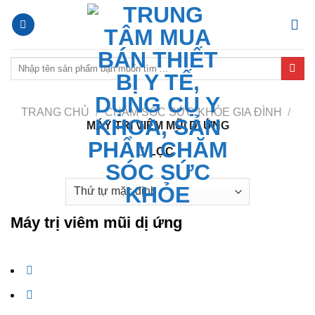
TRANG CHỦ
/
CHĂM SÓC SỨC KHỎE GIA ĐÌNH
/
MÁY TRỊ VIÊM MŨI DỊ ỨNG
LỌC
Máy trị viêm mũi dị ứng